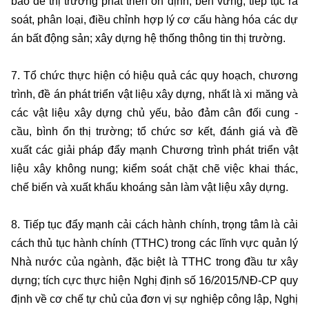
bảo để thị trường phát triển ổn định, bền vững; tiếp tục rà
soát, phân loại, điều chỉnh hợp lý cơ cấu hàng hóa các dự
án bất động sản; xây dựng hệ thống thông tin thị trường.
7. Tổ chức thực hiện có hiệu quả các quy hoạch, chương
trình, đề án phát triển vật liệu xây dựng, nhất là xi măng và
các vật liệu xây dựng chủ yếu, bảo đảm cân đối cung -
cầu, bình ổn thị trường; tổ chức sơ kết, đánh giá và đề
xuất các giải pháp đẩy mạnh Chương trình phát triển vật
liệu xây không nung; kiểm soát chặt chẽ việc khai thác,
chế biến và xuất khẩu khoáng sản làm vật liệu xây dựng.
8. Tiếp tục đẩy mạnh cải cách hành chính, trọng tâm là cải
cách thủ tục hành chính (TTHC) trong các lĩnh vực quản lý
Nhà nước của ngành, đặc biệt là TTHC trong đầu tư xây
dựng; tích cực thực hiện Nghị định số 16/2015/NĐ-CP quy
định về cơ chế tự chủ của đơn vị sự nghiệp công lập, Nghị