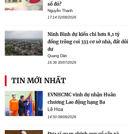
sổ đỏ?
Nguyễn Thanh
17:14 02/08/2026
Ninh Bình dự kiến chi hơn 8,1 tỷ
đồng trông coi 333 cơ sở nhà, đất dôi
dư
Quang Dân
16:36 30/07/2026
TIN MỚI NHẤT
EVNHCMC vinh dự nhận Huân
chương Lao động hạng Ba
Lê Hoa
14:50 08/08/2026
Đưa sĩ quan chính quy về cấp xã,