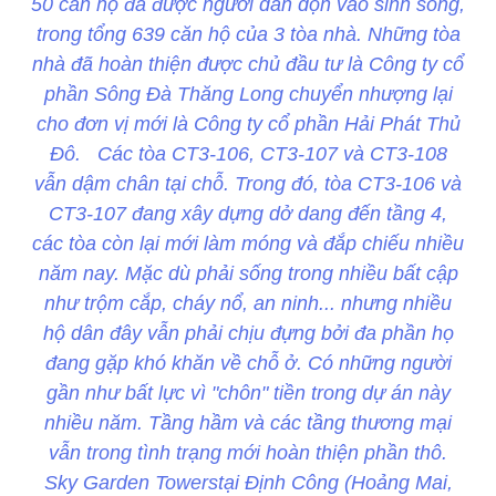
50 căn hộ đã được người dân dọn vào sinh sống,
trong tổng 639 căn hộ của 3 tòa nhà. Những tòa
nhà đã hoàn thiện được chủ đầu tư là Công ty cổ
phần Sông Đà Thăng Long chuyển nhượng lại
cho đơn vị mới là Công ty cổ phần Hải Phát Thủ
Đô. Các tòa CT3-106, CT3-107 và CT3-108
vẫn dậm chân tại chỗ. Trong đó, tòa CT3-106 và
CT3-107 đang xây dựng dở dang đến tầng 4,
các tòa còn lại mới làm móng và đắp chiếu nhiều
năm nay. Mặc dù phải sống trong nhiều bất cập
như trộm cắp, cháy nổ, an ninh... nhưng nhiều
hộ dân đây vẫn phải chịu đựng bởi đa phần họ
đang gặp khó khăn về chỗ ở. Có những người
gần như bất lực vì "chôn" tiền trong dự án này
nhiều năm. Tầng hầm và các tầng thương mại
vẫn trong tình trạng mới hoàn thiện phần thô.
Sky Garden Towerstại Định Công (Hoảng Mai,