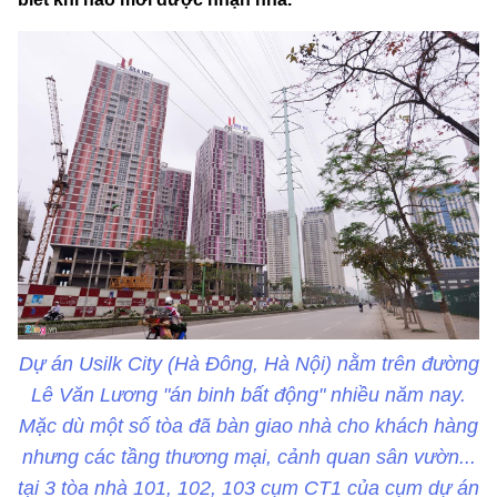
Dự án Usilk City (Hà Đông, Hà Nội) nằm trên đường
Lê Văn Lương "án binh bất động" nhiều năm nay.
Mặc dù một số tòa đã bàn giao nhà cho khách hàng
nhưng các tầng thương mại, cảnh quan sân vườn...
tại 3 tòa nhà 101, 102, 103 cụm CT1 của cụm dự án