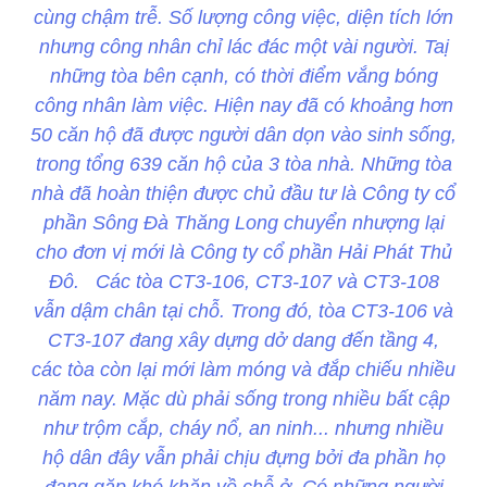
cùng chậm trễ. Số lượng công việc, diện tích lớn
nhưng công nhân chỉ lác đác một vài người. Taị
những tòa bên cạnh, có thời điểm vắng bóng
công nhân làm việc. Hiện nay đã có khoảng hơn
50 căn hộ đã được người dân dọn vào sinh sống,
trong tổng 639 căn hộ của 3 tòa nhà. Những tòa
nhà đã hoàn thiện được chủ đầu tư là Công ty cổ
phần Sông Đà Thăng Long chuyển nhượng lại
cho đơn vị mới là Công ty cổ phần Hải Phát Thủ
Đô. Các tòa CT3-106, CT3-107 và CT3-108
vẫn dậm chân tại chỗ. Trong đó, tòa CT3-106 và
CT3-107 đang xây dựng dở dang đến tầng 4,
các tòa còn lại mới làm móng và đắp chiếu nhiều
năm nay. Mặc dù phải sống trong nhiều bất cập
như trộm cắp, cháy nổ, an ninh... nhưng nhiều
hộ dân đây vẫn phải chịu đựng bởi đa phần họ
đang gặp khó khăn về chỗ ở. Có những người