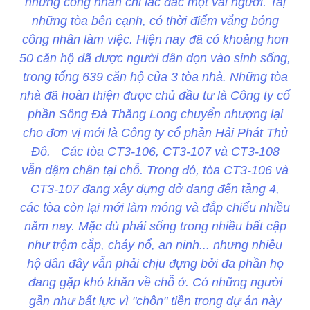
nhưng công nhân chỉ lác đác một vài người. Taị
những tòa bên cạnh, có thời điểm vắng bóng
công nhân làm việc. Hiện nay đã có khoảng hơn
50 căn hộ đã được người dân dọn vào sinh sống,
trong tổng 639 căn hộ của 3 tòa nhà. Những tòa
nhà đã hoàn thiện được chủ đầu tư là Công ty cổ
phần Sông Đà Thăng Long chuyển nhượng lại
cho đơn vị mới là Công ty cổ phần Hải Phát Thủ
Đô. Các tòa CT3-106, CT3-107 và CT3-108
vẫn dậm chân tại chỗ. Trong đó, tòa CT3-106 và
CT3-107 đang xây dựng dở dang đến tầng 4,
các tòa còn lại mới làm móng và đắp chiếu nhiều
năm nay. Mặc dù phải sống trong nhiều bất cập
như trộm cắp, cháy nổ, an ninh... nhưng nhiều
hộ dân đây vẫn phải chịu đựng bởi đa phần họ
đang gặp khó khăn về chỗ ở. Có những người
gần như bất lực vì "chôn" tiền trong dự án này