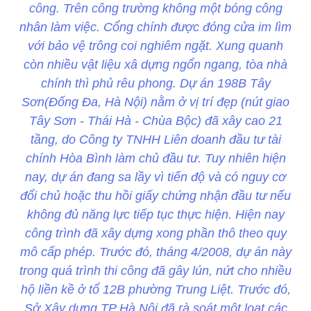
công. Trên công trường không một bóng công
nhân làm việc. Cổng chính được đóng cửa im lìm
với bảo vệ trông coi nghiêm ngặt. Xung quanh
còn nhiều vật liệu xâ dựng ngổn ngang, tòa nhà
chính thì phủ rêu phong. Dự án 198B Tây
Sơn(Đống Đa, Hà Nội) nằm ở vị trí đẹp (nút giao
Tây Sơn - Thái Hà - Chùa Bộc) đã xây cao 21
tầng, do Công ty TNHH Liên doanh đầu tư tài
chính Hòa Bình làm chủ đầu tư. Tuy nhiên hiện
nay, dự án đang sa lầy vì tiến độ và có nguy cơ
đổi chủ hoặc thu hồi giấy chứng nhận đầu tư nếu
không đủ năng lực tiếp tục thực hiện. Hiện nay
công trình đã xây dựng xong phần thô theo quy
mô cấp phép. Trước đó, tháng 4/2008, dự án này
trong quá trình thi công đã gây lún, nứt cho nhiều
hộ liền kề ở tổ 12B phường Trung Liệt. Trước đó,
Sở Xây dựng TP Hà Nội đã rà soát một loạt các