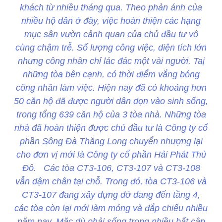
khách từ nhiều tháng qua. Theo phản ánh của
nhiều hộ dân ở đây, việc hoàn thiện các hạng
mục sân vườn cảnh quan của chủ đầu tư vô
cùng chậm trễ. Số lượng công việc, diện tích lớn
nhưng công nhân chỉ lác đác một vài người. Taị
những tòa bên cạnh, có thời điểm vắng bóng
công nhân làm việc. Hiện nay đã có khoảng hơn
50 căn hộ đã được người dân dọn vào sinh sống,
trong tổng 639 căn hộ của 3 tòa nhà. Những tòa
nhà đã hoàn thiện được chủ đầu tư là Công ty cổ
phần Sông Đà Thăng Long chuyển nhượng lại
cho đơn vị mới là Công ty cổ phần Hải Phát Thủ
Đô. Các tòa CT3-106, CT3-107 và CT3-108
vẫn dậm chân tại chỗ. Trong đó, tòa CT3-106 và
CT3-107 đang xây dựng dở dang đến tầng 4,
các tòa còn lại mới làm móng và đắp chiếu nhiều
năm nay. Mặc dù phải sống trong nhiều bất cập