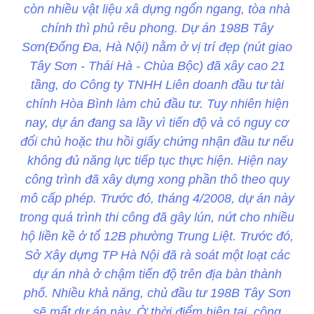
còn nhiều vật liệu xâ dựng ngổn ngang, tòa nhà
chính thì phủ rêu phong. Dự án 198B Tây
Sơn(Đống Đa, Hà Nội) nằm ở vị trí đẹp (nút giao
Tây Sơn - Thái Hà - Chùa Bộc) đã xây cao 21
tầng, do Công ty TNHH Liên doanh đầu tư tài
chính Hòa Bình làm chủ đầu tư. Tuy nhiên hiện
nay, dự án đang sa lầy vì tiến độ và có nguy cơ
đổi chủ hoặc thu hồi giấy chứng nhận đầu tư nếu
không đủ năng lực tiếp tục thực hiện. Hiện nay
công trình đã xây dựng xong phần thô theo quy
mô cấp phép. Trước đó, tháng 4/2008, dự án này
trong quá trình thi công đã gây lún, nứt cho nhiều
hộ liền kề ở tổ 12B phường Trung Liệt. Trước đó,
Sở Xây dựng TP Hà Nội đã rà soát một loạt các
dự án nhà ở chậm tiến độ trên địa bàn thành
phố. Nhiều khả năng, chủ đầu tư 198B Tây Sơn
sẽ mất dự án này. Ở thời điểm hiện tại, công