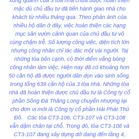
xung quanh của 3 tòa nhà chưa được hoàn thiện
mặc dù chủ đầu tư đã tiến hành giao nhà cho
khách từ nhiều tháng qua. Theo phản ánh của
nhiều hộ dân ở đây, việc hoàn thiện các hạng
mục sân vườn cảnh quan của chủ đầu tư vô
cùng chậm trễ. Số lượng công việc, diện tích lớn
nhưng công nhân chỉ lác đác một vài người. Taị
những tòa bên cạnh, có thời điểm vắng bóng
công nhân làm việc. Hiện nay đã có khoảng hơn
50 căn hộ đã được người dân dọn vào sinh sống,
trong tổng 639 căn hộ của 3 tòa nhà. Những tòa
nhà đã hoàn thiện được chủ đầu tư là Công ty cổ
phần Sông Đà Thăng Long chuyển nhượng lại
cho đơn vị mới là Công ty cổ phần Hải Phát Thủ
Đô. Các tòa CT3-106, CT3-107 và CT3-108
vẫn dậm chân tại chỗ. Trong đó, tòa CT3-106 và
CT3-107 đang xây dựng dở dang đến tầng 4,