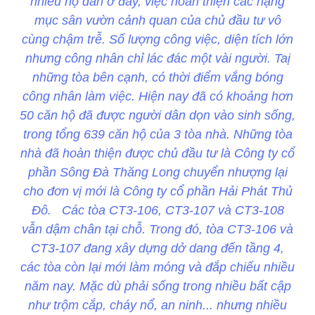
nhiều hộ dân ở đây, việc hoàn thiện các hạng
mục sân vườn cảnh quan của chủ đầu tư vô
cùng chậm trễ. Số lượng công việc, diện tích lớn
nhưng công nhân chỉ lác đác một vài người. Taị
những tòa bên cạnh, có thời điểm vắng bóng
công nhân làm việc. Hiện nay đã có khoảng hơn
50 căn hộ đã được người dân dọn vào sinh sống,
trong tổng 639 căn hộ của 3 tòa nhà. Những tòa
nhà đã hoàn thiện được chủ đầu tư là Công ty cổ
phần Sông Đà Thăng Long chuyển nhượng lại
cho đơn vị mới là Công ty cổ phần Hải Phát Thủ
Đô. Các tòa CT3-106, CT3-107 và CT3-108
vẫn dậm chân tại chỗ. Trong đó, tòa CT3-106 và
CT3-107 đang xây dựng dở dang đến tầng 4,
các tòa còn lại mới làm móng và đắp chiếu nhiều
năm nay. Mặc dù phải sống trong nhiều bất cập
như trộm cắp, cháy nổ, an ninh... nhưng nhiều