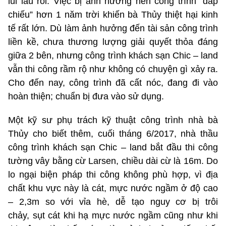
lui lâu rồi. Việc bị ảnh hưởng nên công trình “đắp
chiếu” hơn 1 năm trời khiến bà Thủy thiệt hại kinh
tế rất lớn. Dù làm ảnh hưởng đến tài sản công trình
liền kề, chưa thương lượng giải quyết thỏa đáng
giữa 2 bên, nhưng công trình khách sạn Chic – land
vẫn thi công rầm rộ như không có chuyện gì xảy ra.
Cho đến nay, công trình đã cất nóc, đang đi vào
hoàn thiện; chuẩn bị đưa vào sử dụng.
Một kỹ sư phụ trách kỹ thuật công trình nhà bà
Thủy cho biết thêm, cuối tháng 6/2017, nhà thầu
công trình khách sạn Chic – land bắt đầu thi công
tường vây bằng cừ Larsen, chiều dài cừ là 16m. Do
lo ngại biện pháp thi công không phù hợp, vì địa
chất khu vực này là cát, mực nước ngầm ở độ cao
– 2,3m so với vỉa hè, dễ tạo nguy cơ bị trôi
chảy, sụt cát khi hạ mực nước ngầm cũng như khi