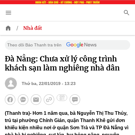
/
Nhà đất
Theo dõi Báo Thanh tra trên
Đà Nẵng: Chưa xử lý công trình
khách sạn làm nghiêng nhà dân
Thứ ba, 22/01/2019 - 13:23
(Thanh tra)- Hơn 1 năm qua, bà Nguyễn Thị Thu Thủy,
trú tại phường Chính Gián, quận Thanh Khê gửi đơn
khiếu kiện nhiều nơi ở quận Sơn Trà và TP Đà Nẵng vì
nhà bà bị nghiêng, sụt lún, hư hỏng nặng, nguyên