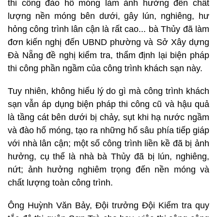
thi công đào hố móng làm ảnh hưởng đến chất
lượng nền móng bên dưới, gây lún, nghiêng, hư
hỏng công trình lân cận là rất cao... bà Thủy đã làm
đơn kiến nghị đến UBND phường và Sở Xây dựng
Đà Nẵng đề nghị kiểm tra, thẩm định lại biện pháp
thi công phần ngầm của công trình khách sạn này.
Tuy nhiên, không hiểu lý do gì mà công trình khách
sạn vẫn áp dụng biện pháp thi công cũ và hậu quả
là tầng cát bên dưới bị chảy, sụt khi hạ nước ngầm
và đào hố móng, tạo ra những hố sâu phía tiếp giáp
với nhà lân cận; một số công trình liền kề đã bị ảnh
hưởng, cụ thể là nhà bà Thủy đã bị lún, nghiêng,
nứt; ảnh hưởng nghiêm trọng đến nền móng và
chất lượng toàn công trình.
Ông Huỳnh Văn Bảy, Đội trưởng Đội Kiểm tra quy