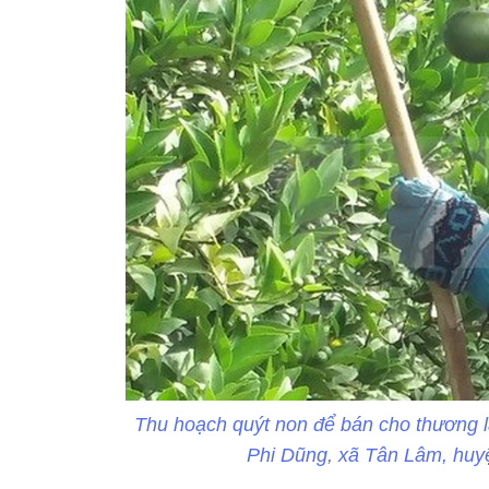
Thu hoạch quýt non để bán cho thương l
Phi Dũng, xã Tân Lâm, hu