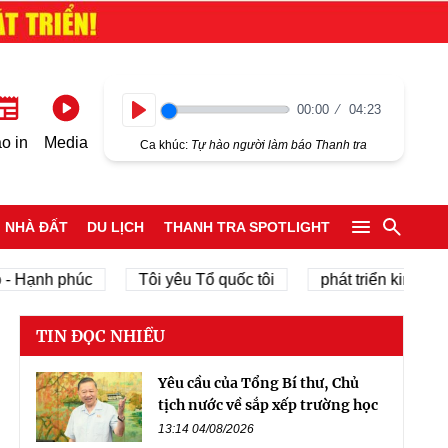
00:00
04:23
Play
o in
Media
Ca khúc:
Tự hào người làm báo Thanh tra
NHÀ ĐẤT
DU LỊCH
THANH TRA SPOTLIGHT
h phúc
Tôi yêu Tổ quốc tôi
phát triển kinh tế tư nhân
TIN ĐỌC NHIỀU
Yêu cầu của Tổng Bí thư, Chủ
tịch nước về sắp xếp trường học
13:14 04/08/2026