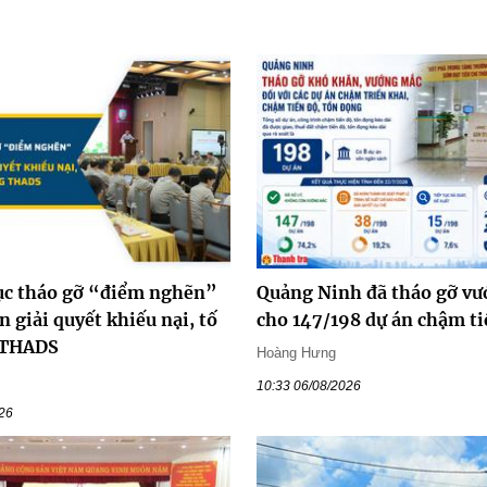
tục tháo gỡ “điểm nghẽn”
Quảng Ninh đã tháo gỡ v
ễn giải quyết khiếu nại, tố
cho 147/198 dự án chậm ti
 THADS
Hoàng Hưng
10:33 06/08/2026
026