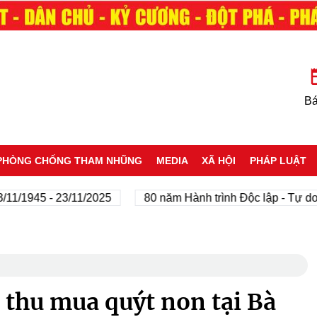
Bá
PHÒNG CHỐNG THAM NHŨNG
MEDIA
XÃ HỘI
PHÁP LUẬT
5 - 23/11/2025
80 năm Hành trình Độc lập - Tự do - Hạn
 thu mua quýt non tại Bà