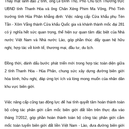
Thay mặt lãnh đạo 2 tỉnh, ông Lê Đình Thọ, Phó Chủ tịch Thường trực
UBND tỉnh Thanh Hóa và ông Chăn Xẻng Phim Ma Vông, Phó Tỉnh
trưởng tỉnh Hủa Phăn khẳng định: Việc nâng cấp Cửa khẩu phụ Tén
Tằn - Xôm Vẳng thành Cửa khẩu Quốc gia và khánh thành mốc đại 281
có ý nghĩa hết sức quan trọng, thể hiện sự quan tâm đặc biệt của Nhà
nước Việt Nam và Nhà nước Lào, góp phần thúc đẩy quan hệ hữu
nghị, hợp tác về kinh tế, thương mại, đầu tư, du lịch.
Đồng thời, đánh dấu bước phát triển mới trong hợp tác toàn diện giữa
2 tỉnh Thanh Hóa - Hủa Phăn, chung sức xây dựng đường biên giới
hòa bình, hữu nghị, đáp ứng lợi ích và lòng mong muốn của nhân dân
khu vực biên giới.
Việc nâng cấp cũng tạo động lực để hai tỉnh quyết tâm hoàn thành toàn
bộ công tác phân giới cắm mốc biên giới đất liền trên thực địa vào
tháng 7/2012, góp phần hoàn thành toàn bộ công tác phân giới cắm
mốc toàn tuyến biên giới đất liền Việt Nam - Lào, đưa đường biên giới