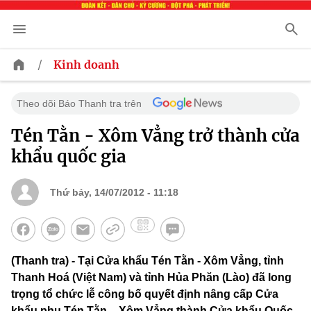
/
Kinh doanh
Theo dõi Báo Thanh tra trên
Tén Tằn - Xôm Vẳng trở thành cửa
khẩu quốc gia
Thứ bảy, 14/07/2012 - 11:18
(Thanh tra) - Tại Cửa khẩu Tén Tằn - Xôm Vẳng, tỉnh
Thanh Hoá (Việt Nam) và tỉnh Hủa Phăn (Lào) đã long
trọng tổ chức lễ công bố quyết định nâng cấp Cửa
khẩu phụ Tén Tằn – Xôm Vẳng thành Cửa khẩu Quốc