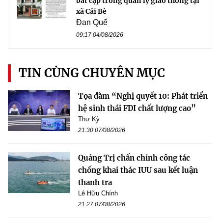
bất cập trong quản lý giao thông tại
xã Cái Bè
Đan Quế
09:17 04/08/2026
TIN CÙNG CHUYÊN MỤC
Tọa đàm “Nghị quyết 10: Phát triển
hệ sinh thái FDI chất lượng cao”
Thư Kỳ
21:30 07/08/2026
Quảng Trị chấn chỉnh công tác
chống khai thác IUU sau kết luận
thanh tra
Lê Hữu Chính
21:27 07/08/2026