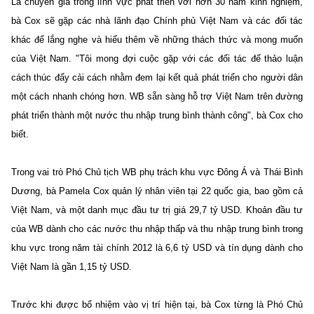
Là chuyên gia trong lĩnh vực phát triển với hơn 30 năm kinh nghiệm,
bà Cox sẽ gặp các nhà lãnh đạo Chính phủ Việt Nam và các đối tác
khác để lắng nghe và hiểu thêm về những thách thức và mong muốn
của Việt Nam.
"Tôi mong đợi cuộc gặp với các đối tác để thảo luận
cách thúc đẩy cải cách nhằm đem lại kết quả phát triển cho người dân
một cách nhanh chóng hơn. WB sẵn sàng hỗ trợ Việt Nam trên đường
phát triển thành một nước thu nhập trung bình thành công", bà Cox cho
biết.
Trong vai trò Phó Chủ tịch WB phụ trách khu vực Đông Á và Thái Bình
Dương, bà Pamela Cox quản lý nhân viên tại 22 quốc gia, bao gồm cả
Việt Nam, và một danh mục đầu tư trị giá 29,7 tỷ USD. Khoản đầu tư
của WB dành cho các nước thu nhập thấp và thu nhập trung bình trong
khu vực trong năm tài chính 2012 là 6,6 tỷ USD và tín dụng dành cho
Việt Nam là gần 1,15 tỷ USD.
Trước khi được bổ nhiệm vào vị trí hiện tại, bà Cox từng là Phó Chủ