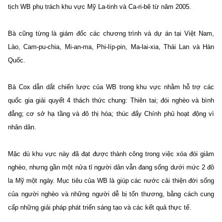
tịch WB phụ trách khu vực Mỹ La-tinh và Ca-ri-bê từ năm 2005.
B
à cũng từng là giám đốc các chương trình và dự án tại Việt Nam,
Lào, Cam-pu-chia, Mi-an-ma, Phi-líp-pin, Ma-lai-xia, Thái Lan và Hàn
Quốc.
Bà Cox dẫn dắt chiến lược của WB trong khu vực nhằm hỗ trợ các
quốc gia giải quyết 4 thách thức chung: Thiên tai; đói nghèo và bình
đẳng; cơ sở hạ tầng và đô thị hóa; thúc đẩy Chính phủ hoạt động vì
nhân dân.
Mặc dù khu vực này đã đạt được thành công trong việc xóa đói giảm
nghèo, nhưng gần một nửa tỉ người dân vẫn đang sống dưới mức 2 đô
la Mỹ một ngày. Mục tiêu của WB là giúp các nước cải thiện đời sống
của người nghèo và những người dễ bị tổn thương, bằng cách cung
cấp những giải pháp phát triển sáng tạo và các kết quả thực tế.