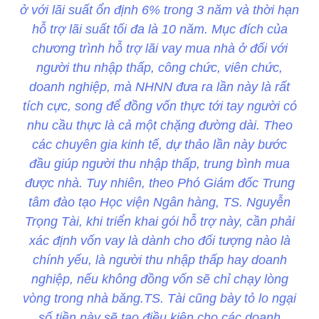
ở với lãi suất ổn định 6% trong 3 năm và thời hạn
hỗ trợ lãi suất tối đa là 10 năm. Mục đích của
chương trình hỗ trợ lãi vay mua nhà ở đối với
người thu nhập thấp, công chức, viên chức,
doanh nghiệp, mà NHNN đưa ra lần này là rất
tích cực, song để đồng vốn thực tới tay người có
nhu cầu thực là cả một chặng đường dài. Theo
các chuyên gia kinh tế, dự thảo lần này bước
đầu giúp người thu nhập thấp, trung bình mua
được nhà. Tuy nhiên, theo Phó Giám đốc Trung
tâm đào tạo Học viện Ngân hàng, TS. Nguyễn
Trọng Tài, khi triển khai gói hỗ trợ này, cần phải
xác định vốn vay là dành cho đối tượng nào là
chính yếu, là người thu nhập thấp hay doanh
nghiệp, nếu không đồng vốn sẽ chỉ chạy lòng
vòng trong nhà băng.TS. Tài cũng bày tỏ lo ngại
số tiền này sẽ tạo điều kiện cho các doanh