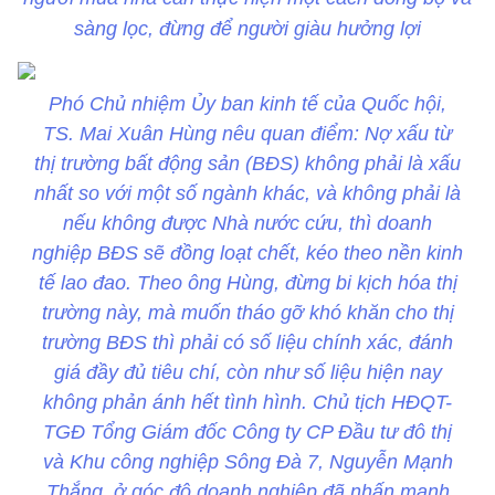
sàng lọc, đừng để người giàu hưởng lợi
Phó Chủ nhiệm Ủy ban kinh tế của Quốc hội,
TS. Mai Xuân Hùng nêu quan điểm: Nợ xấu từ
thị trường bất động sản (BĐS) không phải là xấu
nhất so với một số ngành khác, và không phải là
nếu không được Nhà nước cứu, thì doanh
nghiệp BĐS sẽ đồng loạt chết, kéo theo nền kinh
tế lao đao. Theo ông Hùng, đừng bi kịch hóa thị
trường này, mà muốn tháo gỡ khó khăn cho thị
trường BĐS thì phải có số liệu chính xác, đánh
giá đầy đủ tiêu chí, còn như số liệu hiện nay
không phản ánh hết tình hình. Chủ tịch HĐQT-
TGĐ Tổng Giám đốc Công ty CP Đầu tư đô thị
và Khu công nghiệp Sông Đà 7, Nguyễn Mạnh
Thắng, ở góc độ doanh nghiệp đã nhấn mạnh