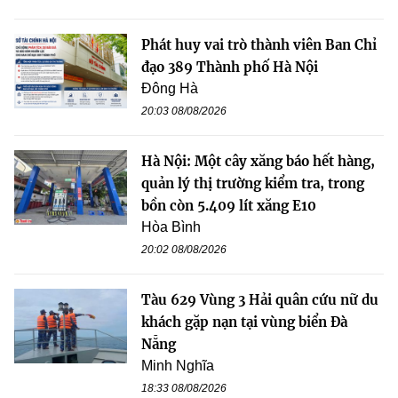
Phát huy vai trò thành viên Ban Chỉ
đạo 389 Thành phố Hà Nội
Đông Hà
20:03 08/08/2026
Hà Nội: Một cây xăng báo hết hàng,
quản lý thị trường kiểm tra, trong
bồn còn 5.409 lít xăng E10
Hòa Bình
20:02 08/08/2026
Tàu 629 Vùng 3 Hải quân cứu nữ du
khách gặp nạn tại vùng biển Đà
Nẵng
Minh Nghĩa
18:33 08/08/2026