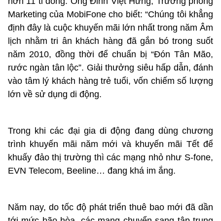
hơn 11 tỉ đồng. Ông Đinh Việt Hưng, Trưởng phòng
Marketing của MobiFone cho biết: “Chúng tôi khẳng
định đây là cuộc khuyến mãi lớn nhất trong năm Âm
lịch nhằm tri ân khách hàng đã gắn bó trong suốt
năm 2010, đồng thời để chuẩn bị “Đón Tân Mão,
rước ngàn tân lộc”. Giải thưởng siêu hấp dẫn, đánh
vào tâm lý khách hàng trẻ tuổi, vốn chiếm số lượng
lớn về sử dụng di động.
Trong khi các đại gia di động đang dùng chương
trình khuyến mãi năm mới và khuyến mãi Tết để
khuấy đảo thị trường thì các mạng nhỏ như S-fone,
EVN Telecom, Beeline… đang khá im ắng.
Năm nay, do tốc độ phát triển thuê bao mới đã dần
tới mức bão hòa, các mạng chuyển sang tập trung