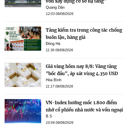
vốn xây dựng cơ sở hạ tầng”
Quang Dân
12:03 08/08/2026
Tăng kiểm tra trong công tác chống
buôn lậu, hàng giả
Đông Hà
11:36 08/08/2026
Giá vàng hôm nay 8/8: Vàng tăng
"bốc đầu", áp sát vùng 4.350 USD
Hòa Bình
11:17 08/08/2026
VN-Index hướng mốc 1.800 điểm
nhờ cổ phiếu nhà nước và vốn ngoại
B.S
10:04 08/08/2026