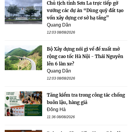
Chủ tịch tỉnh Sơn La trực tiếp gỡ
vướng các dự án “Dùng quỹ đất tạo
vốn xây dựng cơ sở hạ tầng”
Quang Dân
12:03 08/08/2026
Bộ Xây dựng nói gì về đề xuất mở
rộng cao tốc Hà Nội - Thái Nguyên
lên 6 làn xe?
Quang Dân
12:03 08/08/2026
Tăng kiểm tra trong công tác chống
buôn lậu, hàng giả
Đông Hà
11:36 08/08/2026