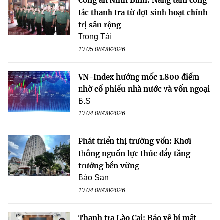
Công an Ninh Bình: Nâng tầm công
tác thanh tra từ đợt sinh hoạt chính
trị sâu rộng
Trọng Tài
10:05 08/08/2026
VN-Index hướng mốc 1.800 điểm
nhờ cổ phiếu nhà nước và vốn ngoại
B.S
10:04 08/08/2026
Phát triển thị trường vốn: Khơi
thông nguồn lực thúc đẩy tăng
trưởng bền vững
Bảo San
10:04 08/08/2026
Thanh tra Lào Cai: Bảo vệ bí mật