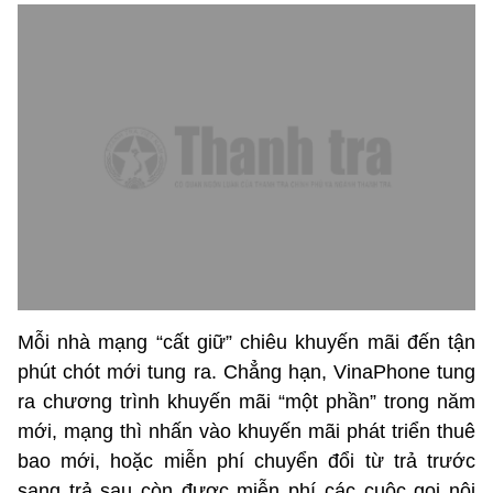
Mỗi nhà mạng “cất giữ” chiêu khuyến mãi đến tận
phút chót mới tung ra. Chẳng hạn, VinaPhone tung
ra chương trình khuyến mãi “một phần” trong năm
mới, mạng thì nhấn vào khuyến mãi phát triển thuê
bao mới, hoặc miễn phí chuyển đổi từ trả trước
sang trả sau còn được miễn phí các cuộc gọi nội