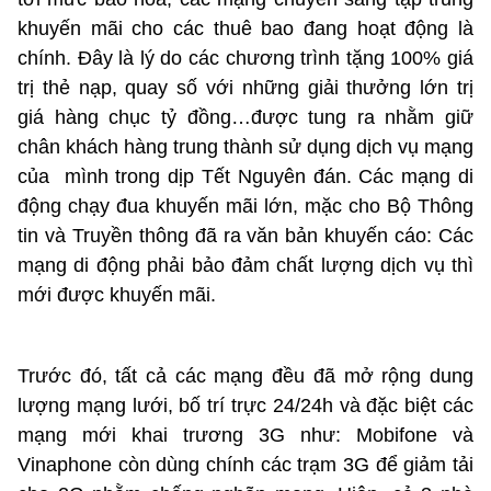
khuyến mãi cho các thuê bao đang hoạt động là
chính. Đây là lý do các chương trình tặng 100% giá
trị thẻ nạp, quay số với những giải thưởng lớn trị
giá hàng chục tỷ đồng…được tung ra nhằm giữ
chân khách hàng trung thành sử dụng dịch vụ mạng
của mình trong dịp Tết Nguyên đán. Các mạng di
động chạy đua khuyến mãi lớn, mặc cho Bộ Thông
tin và Truyền thông đã ra văn bản khuyến cáo: Các
mạng di động phải bảo đảm chất lượng dịch vụ thì
mới được khuyến mãi.
Trước đó, tất cả các mạng đều đã mở rộng dung
lượng mạng lưới, bố trí trực 24/24h và đặc biệt các
mạng mới khai trương 3G như: Mobifone và
Vinaphone còn dùng chính các trạm 3G để giảm tải