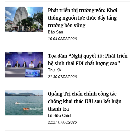
Phát triển thị trường vốn: Khơi
thông nguồn lực thúc đẩy tăng
trưởng bền vững
Bảo San
10:04 08/08/2026
Tọa đàm “Nghị quyết 10: Phát triển
hệ sinh thái FDI chất lượng cao”
Thư Kỳ
21:30 07/08/2026
Quảng Trị chấn chỉnh công tác
chống khai thác IUU sau kết luận
thanh tra
Lê Hữu Chính
21:27 07/08/2026