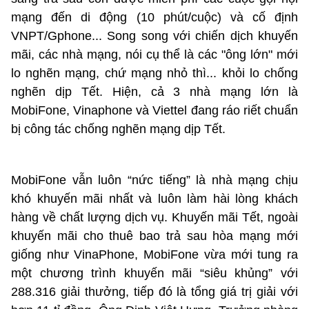
mạng đến di động (10 phút/cuộc) và cố định
VNPT/Gphone... Song song với chiến dịch khuyến
mãi, các nhà mạng, nói cụ thể là các "ông lớn" mới
lo nghẽn mạng, chứ mạng nhỏ thì... khỏi lo chống
nghẽn dịp Tết. Hiện, cả 3 nhà mạng lớn là
MobiFone, Vinaphone và Viettel đang ráo riết chuẩn
bị công tác chống nghẽn mạng dịp Tết.
MobiFone vẫn luôn “nức tiếng” là nhà mạng chịu
khó khuyến mãi nhất và luôn làm hài lòng khách
hàng về chất lượng dịch vụ. Khuyến mãi Tết, ngoài
khuyến mãi cho thuê bao trả sau hòa mạng mới
giống như VinaPhone, MobiFone vừa mới tung ra
một chương trình khuyến mãi “siêu khủng” với
288.316 giải thưởng, tiếp đó là tổng giá trị giải với