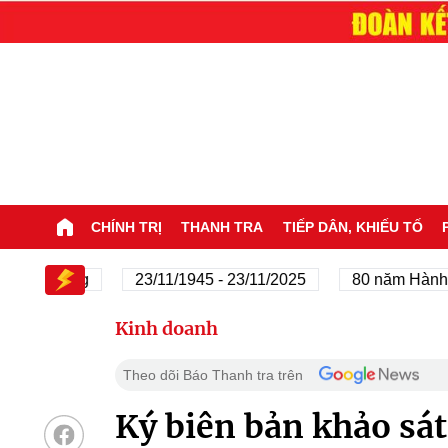
CHÍNH TRỊ
THANH TRA
TIẾP DÂN, KHIẾU TỐ
a Đảng
23/11/1945 - 23/11/2025
80 năm Hành trình 
Kinh doanh
Theo dõi Báo Thanh tra trên
Ký biên bản khảo sát