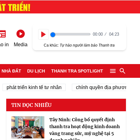
00:00
04:23
Play
o in
Media
Ca khúc:
Tự hào người làm báo Thanh tra
NHÀ ĐẤT
DU LỊCH
THANH TRA SPOTLIGHT
t triển kinh tế tư nhân
chính quyền địa phương 2 cấp
TIN ĐỌC NHIỀU
Tây Ninh: Công bố quyết định
thanh tra hoạt động kinh doanh
vàng trang sức, mỹ nghệ tại 5