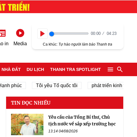
00:00
04:23
Play
o in
Media
Ca khúc:
Tự hào người làm báo Thanh tra
NHÀ ĐẤT
DU LỊCH
THANH TRA SPOTLIGHT
phúc
Tôi yêu Tổ quốc tôi
phát triển kinh tế tư nhân
TIN ĐỌC NHIỀU
Yêu cầu của Tổng Bí thư, Chủ
tịch nước về sắp xếp trường học
13:14 04/08/2026