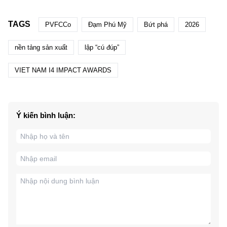
TAGS
PVFCCo
Đạm Phú Mỹ
Bứt phá
2026
nền tảng sản xuất
lập “cú đúp”
VIET NAM I4 IMPACT AWARDS
Ý kiến bình luận: