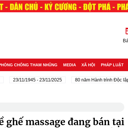
Bá
PHÒNG CHỐNG THAM NHŨNG
MEDIA
XÃ HỘI
PHÁP LUẬT
23/11/1945 - 23/11/2025
80 năm Hành trình Độc lập - Tự
về ghế massage đang bán tại