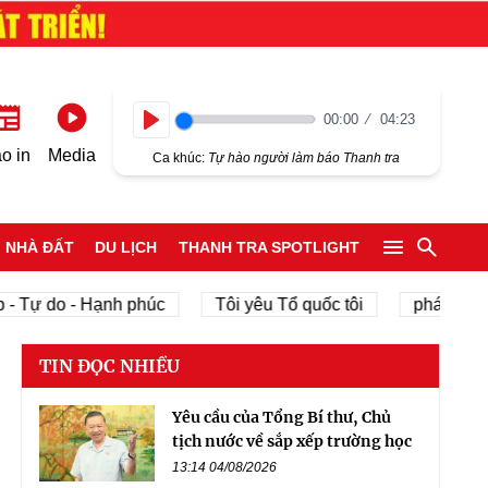
00:00
04:23
Play
o in
Media
Ca khúc:
Tự hào người làm báo Thanh tra
NHÀ ĐẤT
DU LỊCH
THANH TRA SPOTLIGHT
 do - Hạnh phúc
Tôi yêu Tổ quốc tôi
phát triển kinh 
TIN ĐỌC NHIỀU
Yêu cầu của Tổng Bí thư, Chủ
tịch nước về sắp xếp trường học
13:14 04/08/2026