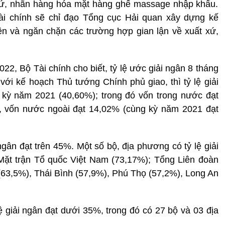
t xứ, nhãn hàng hóa mặt hàng ghế massage nhập khẩu.
ài chính sẽ chỉ đạo Tổng cục Hải quan xây dựng kế
iện và ngăn chặn các trường hợp gian lận về xuất xứ,
22, Bộ Tài chính cho biết, tỷ lệ ước giải ngân 8 tháng
i kế hoạch Thủ tướng Chính phủ giao, thì tỷ lệ giải
 kỳ năm 2021 (40,60%); trong đó vốn trong nước đạt
, vốn nước ngoài đạt 14,02% (cùng kỳ năm 2021 đạt
ngân đạt trên 45%. Một số bộ, địa phương có tỷ lệ giải
ặt trận Tổ quốc Việt Nam (73,17%); Tổng Liên đoàn
(63,5%), Thái Bình (57,9%), Phú Thọ (57,2%), Long An
ệ giải ngân đạt dưới 35%, trong đó có 27 bộ và 03 địa