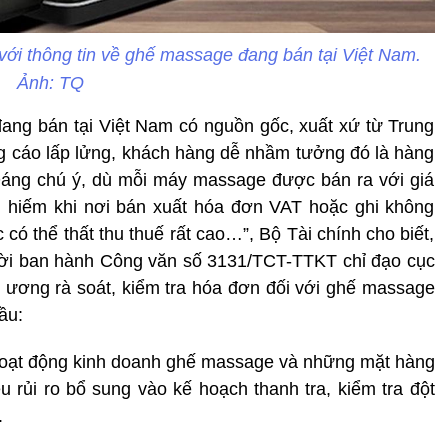
ới thông tin về ghế massage đang bán tại Việt Nam.
Ảnh: TQ
đang bán tại Việt Nam có nguồn gốc, xuất xứ từ Trung
ng cáo lấp lửng, khách hàng dễ nhầm tưởng đó là hàng
 Đáng chú ý, dù mỗi máy massage được bán ra với giá
ng hiếm khi nơi bán xuất hóa đơn VAT hoặc ghi không
 có thể thất thu thuế rất cao…”, Bộ Tài chính cho biết,
hời ban hành Công văn số 3131/TCT-TTKT chỉ đạo cục
ng ương rà soát, kiểm tra hóa đơn đối với ghế massage
ầu:
 hoạt động kinh doanh ghế massage và những mặt hàng
u rủi ro bổ sung vào kế hoạch thanh tra, kiểm tra đột
.