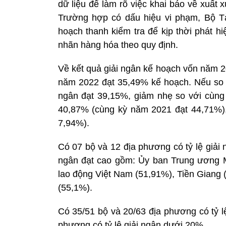
dữ liệu để làm rõ việc khai báo về xuấ
Trường hợp có dấu hiệu vi phạm, Bộ T
hoạch thanh kiểm tra để kịp thời phát h
nhãn hàng hóa theo quy định.
Về kết quả giải ngân kế hoạch vốn năm 20
năm 2022 đạt 35,49% kế hoạch. Nếu so vớ
ngân đạt 39,15%, giảm nhẹ so với cùng
40,87% (cùng kỳ năm 2021 đạt 44,71%)
7,94%).
Có 07 bộ và 12 địa phương có tỷ lệ giải 
ngân đạt cao gồm: Ủy ban Trung ương M
lao động Việt Nam (51,91%), Tiền Giang 
(55,1%).
Có 35/51 bộ và 20/63 địa phương có tỷ l
phương có tỷ lệ giải ngân dưới 20%.