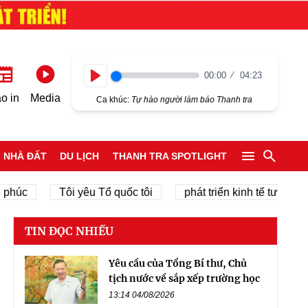
00:00
04:23
Play
o in
Media
Ca khúc:
Tự hào người làm báo Thanh tra
NHÀ ĐẤT
DU LỊCH
THANH TRA SPOTLIGHT
c
Tôi yêu Tổ quốc tôi
phát triển kinh tế tư nhân
TIN ĐỌC NHIỀU
Yêu cầu của Tổng Bí thư, Chủ
tịch nước về sắp xếp trường học
13:14 04/08/2026