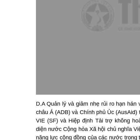
D.A Quản lý và giảm nhẹ rủi ro hạn hán 
châu Á (ADB) và Chính phủ Úc (AusAid) tà
VIE (SF) và Hiệp định Tài trợ không ho
diện nước Cộng hòa Xã hội chủ nghĩa Việ
năng lực cộng đồng của các nước trong