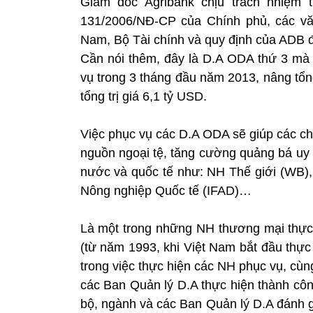
Giám đốc Agribank chịu trách nhiệm 
131/2006/NĐ-CP của Chính phủ, các v
Nam, Bộ Tài chính và quy định của ADB để
Cần nói thêm, đây là D.A ODA thứ 3 mà
vụ trong 3 tháng đầu năm 2013, nâng tổn
tổng trị giá 6,1 tỷ USD.
Việc phục vụ các D.A ODA sẽ giúp các chi
nguồn ngoại tệ, tăng cường quảng bá uy t
nước và quốc tế như: NH Thế giới (WB),
Nông nghiệp Quốc tế (IFAD)…
Là một trong những NH thương mại thực
(từ năm 1993, khi Việt Nam bắt đầu thực
trong việc thực hiện các NH phục vụ, cùn
các Ban Quản lý D.A thực hiện thành c
bộ, ngành và các Ban Quản lý D.A đánh gi