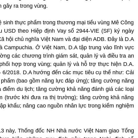
n gây ra trong vùng.
ệ sinh thực phẩm trong thương mại tiểu vùng Mê Công
iệu USD theo Hiệp định Vay số 2944-VIE (SF) ký ngày
ã hội chủ nghĩa Việt Nam và đại diện ADB. Đây là D.A
à Campuchia. Ở Việt Nam, D.A tập trung vào lĩnh vực
ng các chương trình giám sát, quản lý và điều tra an
hối hợp trong vùng; quản lý và hỗ trợ thực hiện D.A.
 - 6/2018. D.A hướng đến các mục tiêu cụ thể như: Cải
c phẩm (bao gồm năng lực đáp ứng); tăng cường năng
a điểm du lịch; tăng cường khả năng đánh giá các loại
m (trước khi đưa ra thị trường); tăng cường khả năng
ập khẩu; nâng cao nguồn nhân lực trong kiểm nghiệm
013 này, Thống đốc NH Nhà nước Việt Nam giao Tổng