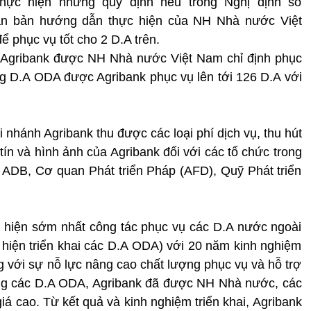
thực hiện những quy định nêu trong Nghị định số
ăn bản hướng dẫn thực hiện của NH Nhà nước Việt
 phục vụ tốt cho 2 D.A trên.
 Agribank được NH Nhà nước Việt Nam chỉ định phục
g D.A ODA được Agribank phục vụ lên tới 126 D.A với
 nhánh Agribank thu được các loại phí dịch vụ, thu hút
ín và hình ảnh của Agribank đối với các tổ chức trong
 ADB, Cơ quan Phát triển Pháp (AFD), Quỹ Phát triển
 hiện sớm nhất công tác phục vụ các D.A nước ngoài
 hiện triển khai các D.A ODA) với 20 năm kinh nghiệm
g với sự nỗ lực nâng cao chất lượng phục vụ và hỗ trợ
ông các D.A ODA, Agribank đã được NH Nhà nước, các
á cao. Từ kết quả và kinh nghiệm triển khai, Agribank