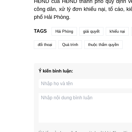
HĐND của HĐND thành phố quy định về 
công dân, xử lý đơn khiếu nại, tố cáo, k
phố Hải Phòng.
TAGS
Hải Phòng
giải quyết
khiếu nại
đối thoại
Quá trình
thuộc thẩm quyền
Ý kiến bình luận: