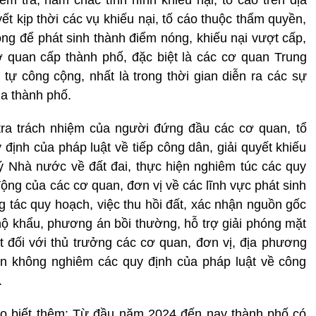
yết kịp thời các vụ khiếu nại, tố cáo thuộc thẩm quyền,
ông để phát sinh thành điểm nóng, khiếu nại vượt cấp,
 quan cấp thành phố, đặc biệt là các cơ quan Trung
 tự công cộng, nhất là trong thời gian diễn ra các sự
ủa thành phố.
tra trách nhiệm của người đứng đầu các cơ quan, tổ
 định của pháp luật về tiếp công dân, giải quyết khiếu
ý Nhà nước về đất đai, thực hiện nghiêm túc các quy
động của các cơ quan, đơn vị về các lĩnh vực phát sinh
g tác quy hoạch, việc thu hồi đất, xác nhận nguồn gốc
hộ khẩu, phương án bồi thường, hỗ trợ giải phóng mặt
 đối với thủ trưởng các cơ quan, đơn vị, địa phương
ện không nghiêm các quy định của pháp luật về công
.
o biết thêm: Từ đầu năm 2024 đến nay thành phố có