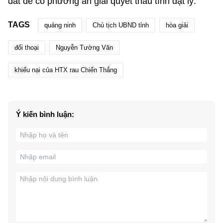
đất để có phương án giải quyết thấu tình đạt lý.
TAGS
quảng ninh
Chủ tịch UBND tỉnh
hòa giải
đối thoại
Nguyễn Tường Văn
khiếu nại của HTX rau Chiển Thắng
Ý kiến bình luận: