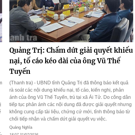
Quảng Trị: Chấm dứt giải quyết khiếu
nại, tố cáo kéo dài của ông Vũ Thế
Tuyến
m
(Thanh tra) - UBND tỉnh Quảng Trị đã thông báo kết quả
rà soát các nội dung khiếu nại, tố cáo, kiến nghị, phản
ánh của ông Vũ Thế Tuyến, trú tại xã Ái Tử. Do công dân
ị
tiếp tục phản ánh các nội dung đã được giải quyết nhưng
ế
không cung cấp tài liệu, chứng cứ mới, tỉnh thông báo từ
chối tiếp nhận và chấm dứt giải quyết vụ việc.
Quảng Nghĩa
.
18:07 31/07/2026