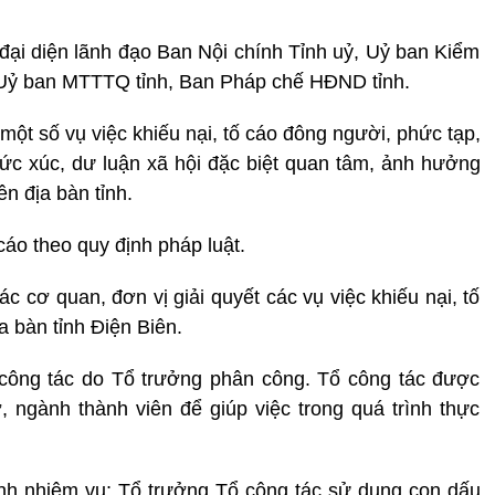
 đại diện lãnh đạo Ban Nội chính Tỉnh uỷ, Uỷ ban Kiểm
h, Uỷ ban MTTTQ tỉnh, Ban Pháp chế HĐND tỉnh.
 một số vụ việc khiếu nại, tố cáo đông người, phức tạp,
 bức xúc, dư luận xã hội đặc biệt quan tâm, ảnh hưởng
ên địa bàn tỉnh.
cáo theo quy định pháp luật.
c cơ quan, đơn vị giải quyết các vụ việc khiếu nại, tố
a bàn tỉnh Điện Biên.
 công tác do Tổ trưởng phân công. Tổ công tác được
 ngành thành viên để giúp việc trong quá trình thực
ành nhiệm vụ; Tổ trưởng Tổ công tác sử dụng con dấu