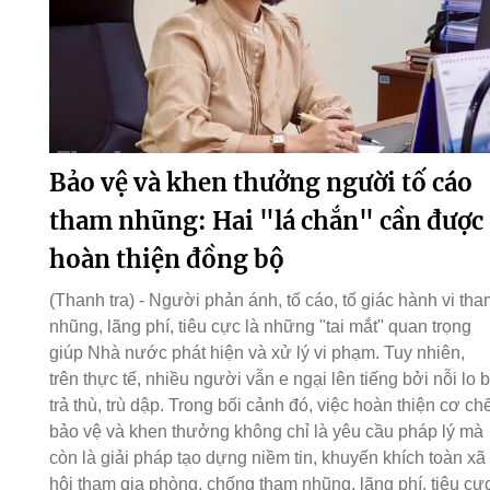
Bảo vệ và khen thưởng người tố cáo
tham nhũng: Hai "lá chắn" cần được
hoàn thiện đồng bộ
(Thanh tra) - Người phản ánh, tố cáo, tố giác hành vi tha
nhũng, lãng phí, tiêu cực là những "tai mắt" quan trọng
giúp Nhà nước phát hiện và xử lý vi phạm. Tuy nhiên,
trên thực tế, nhiều người vẫn e ngại lên tiếng bởi nỗi lo b
trả thù, trù dập. Trong bối cảnh đó, việc hoàn thiện cơ ch
bảo vệ và khen thưởng không chỉ là yêu cầu pháp lý mà
còn là giải pháp tạo dựng niềm tin, khuyến khích toàn xã
hội tham gia phòng, chống tham nhũng, lãng phí, tiêu cực