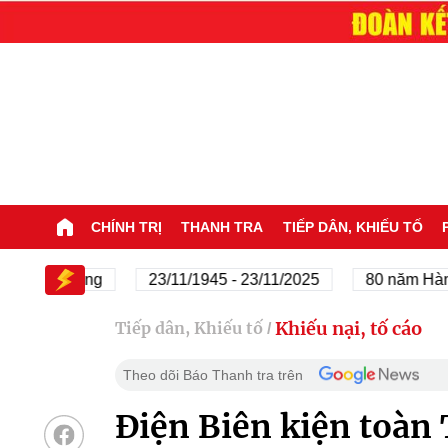
CHÍNH TRỊ
THANH TRA
TIẾP DÂN, KHIẾU TỐ
của Đảng
23/11/1945 - 23/11/2025
80 năm Hành trình
Khiếu nại, tố cáo
Tiếp dân, Khiếu tố
/
Theo dõi Báo Thanh tra trên
Điện Biên kiện toàn 