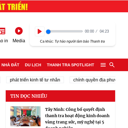
00:00
04:23
Play
o in
Media
Ca khúc:
Tự hào người làm báo Thanh tra
NHÀ ĐẤT
DU LỊCH
THANH TRA SPOTLIGHT
hát triển kinh tế tư nhân
chính quyền địa phương 2 cấp
TIN ĐỌC NHIỀU
Tây Ninh: Công bố quyết định
thanh tra hoạt động kinh doanh
vàng trang sức, mỹ nghệ tại 5