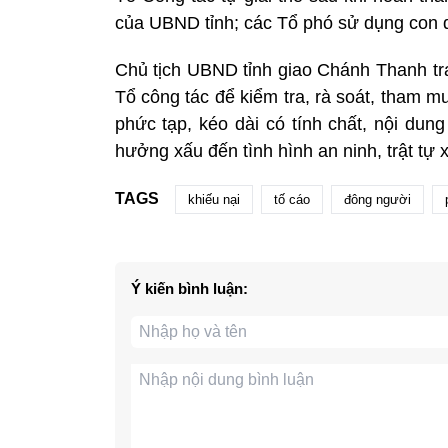
của UBND tỉnh; các Tổ phó sử dụng con d
Chủ tịch UBND tỉnh giao Chánh Thanh tra
Tổ công tác để kiểm tra, rà soát, tham mư
phức tạp, kéo dài có tính chất, nội dun
hưởng xấu đến tình hình an ninh, trật tự x
TAGS
khiếu nại
tố cáo
đông người
Ý kiến bình luận: