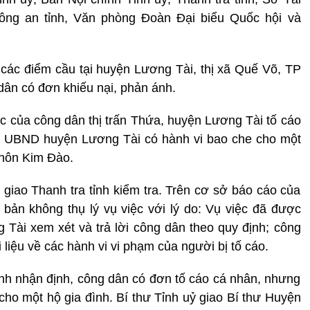
ng an tỉnh, Văn phòng Đoàn Đại biểu Quốc hội và
i các điểm cầu tại huyện Lương Tài, thị xã Quế Võ, TP
dân có đơn khiếu nại, phản ánh.
việc của công dân thị trấn Thứa, huyện Lương Tài tố cáo
ch UBND huyện Lương Tài có hành vi bao che cho một
thôn Kim Đào.
giao Thanh tra tỉnh kiểm tra. Trên cơ sở báo cáo của
bản không thụ lý vụ việc với lý do: Vụ việc đã được
ài xem xét và trả lời công dân theo quy định; công
liệu về các hành vi vi phạm của người bị tố cáo.
inh nhận định, công dân có đơn tố cáo cá nhân, nhưng
cho một hộ gia đình. Bí thư Tỉnh uỷ giao Bí thư Huyện