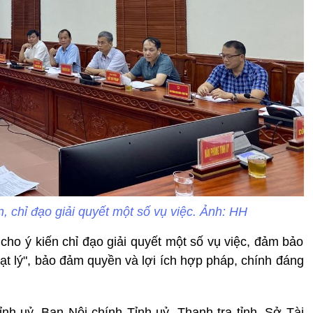
n, chỉ đạo giải quyết một số vụ việc. Ảnh: HH
 cho ý kiến chỉ đạo giải quyết một số vụ việc, đảm bảo
đạt lý", bảo đảm quyền và lợi ích hợp pháp, chính đáng
ỉnh uỷ, Ban Nội chính Tỉnh uỷ, Thanh tra tỉnh, Sở Tài