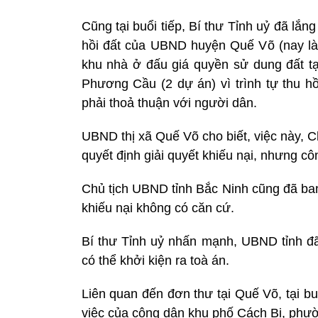
Cũng tại buổi tiếp, Bí thư Tỉnh uỷ đã lắn
hồi đất của UBND huyện Quế Võ (nay là 
khu nhà ở đấu giá quyền sử dung đất t
Phương Cầu (2 dự án) vì trình tự thu hồ
phải thoả thuận với người dân.
UBND thị xã Quế Võ cho biết, việc này, 
quyết định giải quyết khiếu nại, nhưng cô
Chủ tịch UBND tỉnh Bắc Ninh cũng đã ban 
khiếu nại không có căn cứ.
Bí thư Tỉnh uỷ nhấn mạnh, UBND tỉnh đã
có thể khởi kiện ra toà án.
Liên quan đến đơn thư tại Quế Võ, tại bu
việc của công dân khu phố Cách Bi, phườ