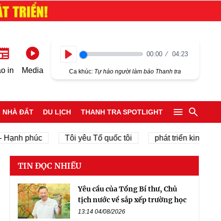
00:00
04:23
Play
o in
Media
Ca khúc:
Tự hào người làm báo Thanh tra
NHÀ ĐẤT
DU LỊCH
THANH TRA SPOTLIGHT
nh phúc
Tôi yêu Tổ quốc tôi
phát triển kinh tế tư nhâ
TIN ĐỌC NHIỀU
Yêu cầu của Tổng Bí thư, Chủ
tịch nước về sắp xếp trường học
13:14 04/08/2026