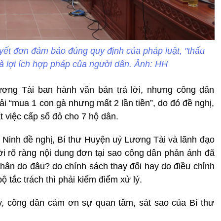
uyết đơn đảm bảo đúng quy định của pháp luật, "thấu
và lợi ích hợp pháp của người dân. Ảnh: HH
ng Tài ban hành văn bản trả lời, nhưng công dân
ải “mua 1 con gà nhưng mất 2 lần tiền”, do đó đề nghị,
t việc cấp sổ đỏ cho 7 hộ dân.
 Ninh đề nghị, Bí thư Huyện uỷ Lương Tài và lãnh đạo
lời rõ ràng nội dung đơn tại sao công dân phản ánh đã
nhân do đâu? do chính sách thay đổi hay do điều chỉnh
ộ tắc trách thì phải kiểm điểm xử lý.
ủy, công dân cảm ơn sự quan tâm, sát sao của Bí thư