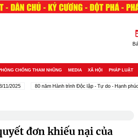
Bá
PHÒNG CHỐNG THAM NHŨNG
MEDIA
XÃ HỘI
PHÁP LUẬT
025
80 năm Hành trình Độc lập - Tự do - Hạnh phúc
 quyết đơn khiếu nại của