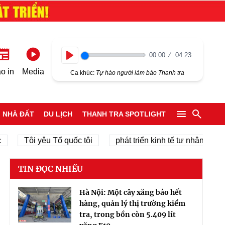
00:00
04:23
Play
o in
Media
Ca khúc:
Tự hào người làm báo Thanh tra
NHÀ ĐẤT
DU LỊCH
THANH TRA SPOTLIGHT
Tôi yêu Tổ quốc tôi
phát triển kinh tế tư nhân
chính
TIN ĐỌC NHIỀU
Hà Nội: Một cây xăng báo hết
hàng, quản lý thị trường kiểm
tra, trong bồn còn 5.409 lít