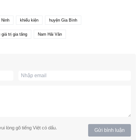
 Ninh
khiếu kiện
huyện Gia Bình
giá trị gia tăng
Nam Hải Vân
ui lòng gõ tiếng Việt có dấu.
Gửi bình luận