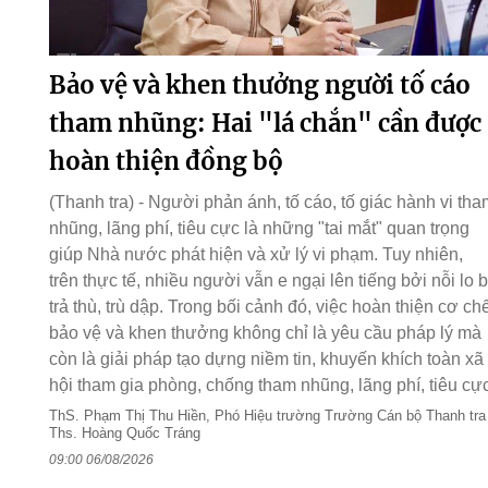
Bảo vệ và khen thưởng người tố cáo
tham nhũng: Hai "lá chắn" cần được
hoàn thiện đồng bộ
(Thanh tra) - Người phản ánh, tố cáo, tố giác hành vi tha
nhũng, lãng phí, tiêu cực là những "tai mắt" quan trọng
giúp Nhà nước phát hiện và xử lý vi phạm. Tuy nhiên,
trên thực tế, nhiều người vẫn e ngại lên tiếng bởi nỗi lo b
trả thù, trù dập. Trong bối cảnh đó, việc hoàn thiện cơ ch
bảo vệ và khen thưởng không chỉ là yêu cầu pháp lý mà
còn là giải pháp tạo dựng niềm tin, khuyến khích toàn xã
hội tham gia phòng, chống tham nhũng, lãng phí, tiêu cực
ThS. Phạm Thị Thu Hiền, Phó Hiệu trường Trường Cán bộ Thanh tra 
Ths. Hoàng Quốc Tráng
09:00 06/08/2026