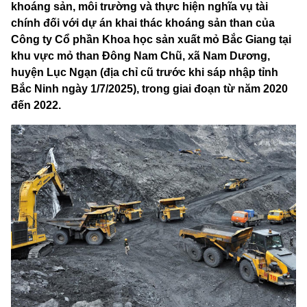
khoáng sản, môi trường và thực hiện nghĩa vụ tài
chính đối với dự án khai thác khoáng sản than của
Công ty Cổ phần Khoa học sản xuất mỏ Bắc Giang tại
khu vực mỏ than Đông Nam Chũ, xã Nam Dương,
huyện Lục Ngạn (địa chỉ cũ trước khi sáp nhập tỉnh
Bắc Ninh ngày 1/7/2025), trong giai đoạn từ năm 2020
đến 2022.