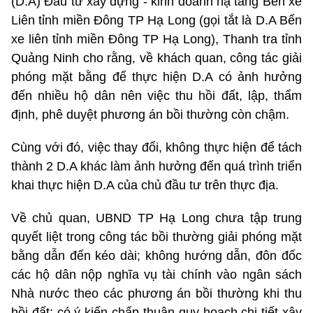
(D.A) Đầu tư xây dựng - kinh doanh hạ tầng Bến xe
Liên tỉnh miền Đông TP Hạ Long (gọi tắt là D.A Bến
xe liên tỉnh miền Đông TP Hạ Long), Thanh tra tỉnh
Quảng Ninh cho rằng, về khách quan, công tác giải
phóng mặt bằng để thực hiện D.A có ảnh hưởng
đến nhiều hộ dân nên việc thu hồi đất, lập, thẩm
định, phê duyệt phương án bồi thường còn chậm.
Cùng với đó, việc thay đổi, không thực hiện để tách
thành 2 D.A khác làm ảnh hưởng đến quá trình triển
khai thực hiện D.A của chủ đầu tư trên thực địa.
Về chủ quan, UBND TP Hạ Long chưa tập trung
quyết liệt trong công tác bồi thường giải phóng mặt
bằng dẫn đến kéo dài; không hướng dẫn, đôn đốc
các hộ dân nộp nghĩa vụ tài chính vào ngân sách
Nhà nước theo các phương án bồi thường khi thu
hồi đất; có ý kiến chấp thuận quy hoạch chi tiết xây