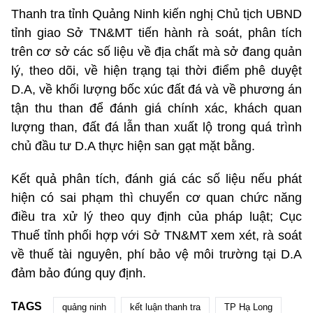
Thanh tra tỉnh Quảng Ninh kiến nghị Chủ tịch UBND
tỉnh giao Sở TN&MT tiến hành rà soát, phân tích
trên cơ sở các số liệu về địa chất mà sở đang quản
lý, theo dõi, về hiện trạng tại thời điểm phê duyệt
D.A, về khối lượng bốc xúc đất đá và về phương án
tận thu than để đánh giá chính xác, khách quan
lượng than, đất đá lẫn than xuất lộ trong quá trình
chủ đầu tư D.A thực hiện san gạt mặt bằng.
Kết quả phân tích, đánh giá các số liệu nếu phát
hiện có sai phạm thì chuyển cơ quan chức năng
điều tra xử lý theo quy định của pháp luật; Cục
Thuế tỉnh phối hợp với Sở TN&MT xem xét, rà soát
về thuế tài nguyên, phí bảo vệ môi trường tại D.A
đảm bảo đúng quy định.
TAGS
quảng ninh
kết luận thanh tra
TP Hạ Long