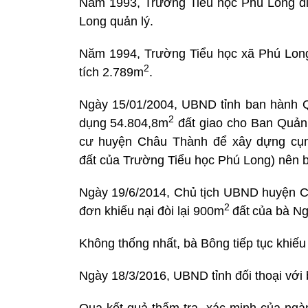
Năm 1993, Trường Tiểu học Phú Long di
Long quản lý.
Năm 1994, Trường Tiểu học xã Phú Lon
2
tích 2.789m
.
Ngày 15/01/2004, UBND tỉnh ban hành Q
2
dụng 54.804,8m
đất giao cho Ban Quản
cư huyện Châu Thành để xây dựng cụm
đất của Trường Tiểu học Phú Long) nên bà
Ngày 19/6/2014, Chủ tịch UBND huyện 
2
đơn khiếu nại đòi lại 900m
đất
của bà N
Không thống nhất, bà Bông tiếp tục khiếu 
Ngày 18/3/2016, UBND tỉnh đối thoại vớ
Qua kết quả thẩm tra, xác minh của ng