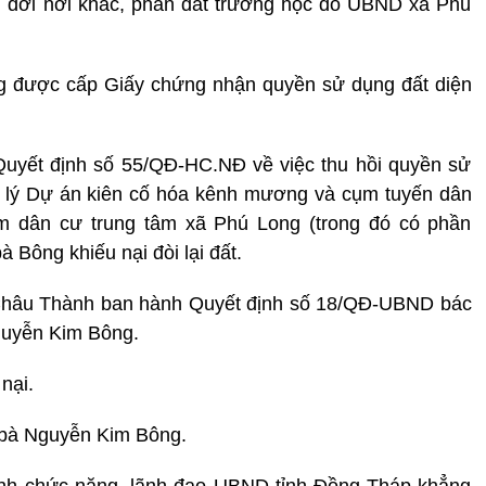
 dời nơi khác, phần đất trường học do UBND xã Phú
g được cấp Giấy chứng nhận quyền sử dụng đất diện
uyết định số 55/QĐ-HC.NĐ về việc thu hồi quyền sử
 lý Dự án kiên cố hóa kênh mương và cụm tuyến dân
 dân cư trung tâm xã Phú Long (trong đó có phần
 Bông khiếu nại đòi lại đất.
Châu Thành ban hành Quyết định số 18/QĐ-UBND bác
guyễn Kim Bông.
nại.
i bà Nguyễn Kim Bông.
ành chức năng, lãnh đạo UBND tỉnh Đồng Tháp khẳng