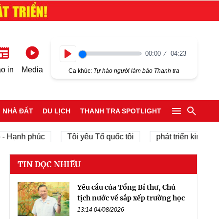
00:00
04:23
Play
o in
Media
Ca khúc:
Tự hào người làm báo Thanh tra
NHÀ ĐẤT
DU LỊCH
THANH TRA SPOTLIGHT
nh phúc
Tôi yêu Tổ quốc tôi
phát triển kinh tế tư nh
TIN ĐỌC NHIỀU
Yêu cầu của Tổng Bí thư, Chủ
tịch nước về sắp xếp trường học
13:14 04/08/2026