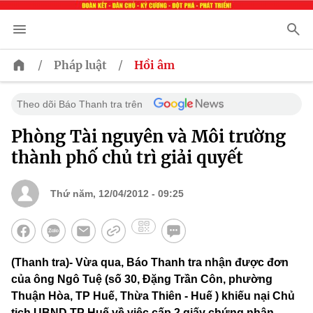
/
/
Pháp luật
Hồi âm
Theo dõi Báo Thanh tra trên
Phòng Tài nguyên và Môi trường
thành phố chủ trì giải quyết
Thứ năm, 12/04/2012 - 09:25
(Thanh tra)- Vừa qua, Báo Thanh tra nhận được đơn
của ông Ngô Tuệ (số 30, Đặng Trần Côn, phường
Thuận Hòa, TP Huế, Thừa Thiên - Huế ) khiếu nại Chủ
tịch UBND TP Huế về việc cấp 2 giấy chứng nhận