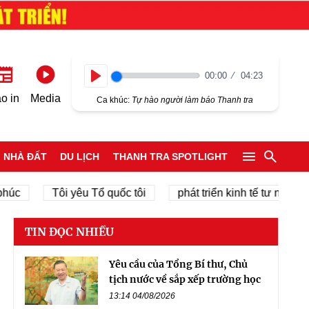
00:00
04:23
Play
o in
Media
Ca khúc:
Tự hào người làm báo Thanh tra
NHÀ ĐẤT
DU LỊCH
THANH TRA SPOTLIGHT
Tôi yêu Tổ quốc tôi
phát triển kinh tế tư nhân
c
TIN ĐỌC NHIỀU
Yêu cầu của Tổng Bí thư, Chủ
tịch nước về sắp xếp trường học
13:14 04/08/2026