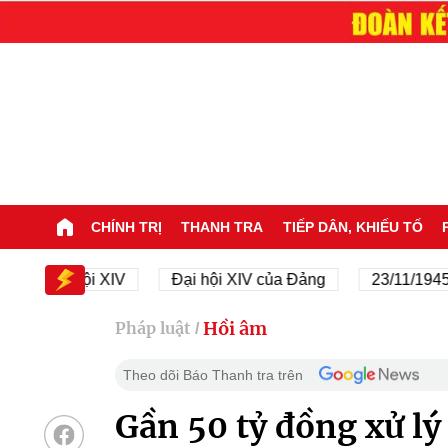
CHÍNH TRỊ
THANH TRA
TIẾP DÂN, KHIẾU TỐ
Đại hội XIV
Đại hội XIV của Đảng
23/11/1945 - 23/
Hồi âm
Pháp luật
/
Theo dõi Báo Thanh tra trên
Gần 50 tỷ đồng xử l