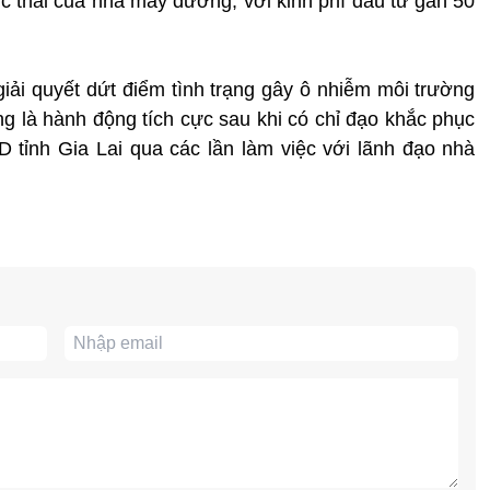
ớc thải của nhà máy đường, với kinh phí đầu tư gần 50
iải quyết dứt điểm tình trạng gây ô nhiễm môi trường
ng là hành động tích cực sau khi có chỉ đạo khắc phục
tỉnh Gia Lai qua các lần làm việc với lãnh đạo nhà