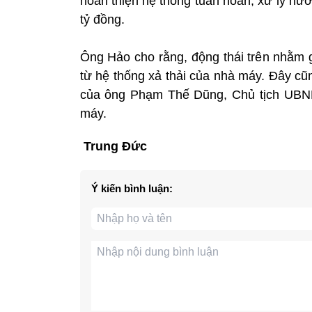
hoàn thiện hệ thống tuần hoàn, xử lý nư
tỷ đồng.
Ông Hảo cho rằng, động thái trên nhằm g
từ hệ thống xả thải của nhà máy. Đây cũ
của ông Phạm Thế Dũng, Chủ tịch UBND 
máy.
Trung Đức
Ý kiến bình luận: