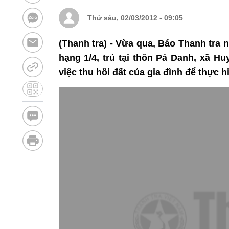
Thứ sáu, 02/03/2012 - 09:05
(Thanh tra) - Vừa qua, Báo Thanh tra
hạng 1/4, trú tại thôn Pá Danh, xã Hu
việc thu hồi đất của gia đình để thực 