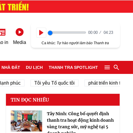
00:00
04:23
Play
o in
Media
Ca khúc:
Tự hào người làm báo Thanh tra
NHÀ ĐẤT
DU LỊCH
THANH TRA SPOTLIGHT
húc
Tôi yêu Tổ quốc tôi
phát triển kinh tế tư nhân
TIN ĐỌC NHIỀU
Tây Ninh: Công bố quyết định
thanh tra hoạt động kinh doanh
vàng trang sức, mỹ nghệ tại 5