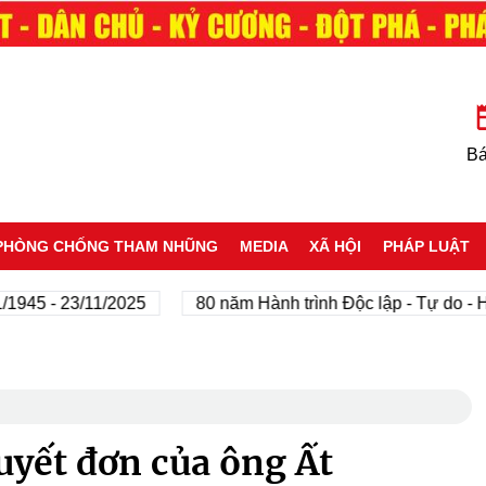
Bá
PHÒNG CHỐNG THAM NHŨNG
MEDIA
XÃ HỘI
PHÁP LUẬT
- 23/11/2025
80 năm Hành trình Độc lập - Tự do - Hạnh p
uyết đơn của ông Ất