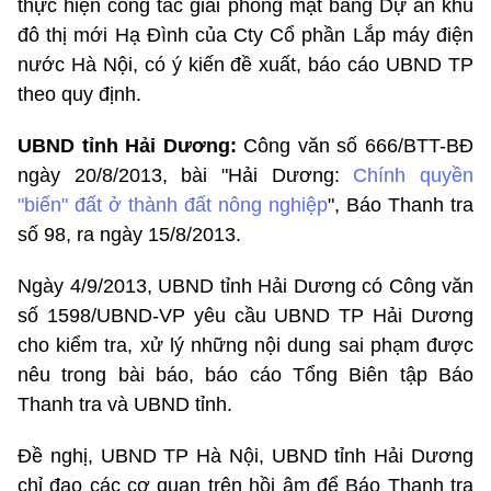
thực hiện công tác giải phóng mặt bằng Dự án khu
đô thị mới Hạ Đình của Cty Cổ phần Lắp máy điện
nước Hà Nội, có ý kiến đề xuất, báo cáo UBND TP
theo quy định.
UBND tỉnh Hải Dương:
Công văn số 666/BTT-BĐ
ngày 20/8/2013, bài "Hải Dương:
Chính quyền
"biến" đất ở thành đất nông nghiệp
", Báo Thanh tra
số 98, ra ngày 15/8/2013.
Ngày 4/9/2013, UBND tỉnh Hải Dương có Công văn
số 1598/UBND-VP yêu cầu UBND TP Hải Dương
cho kiểm tra, xử lý những nội dung sai phạm được
nêu trong bài báo, báo cáo Tổng Biên tập Báo
Thanh tra và UBND tỉnh.
Đề nghị, UBND TP Hà Nội, UBND tỉnh Hải Dương
chỉ đạo các cơ quan trên hồi âm để Báo Thanh tra