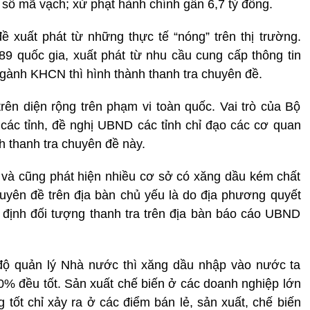
số mã vạch; xử phạt hành chính gần 6,7 tỷ đồng.
 xuất phát từ những thực tế “nóng” trên thị trường.
9 quốc gia, xuất phát từ nhu cầu cung cấp thông tin
ngành KHCN thì hình thành thanh tra chuyên đề.
ên diện rộng trên phạm vi toàn quốc. Vai trò của Bộ
c tỉnh, đề nghị UBND các tỉnh chỉ đạo các cơ quan
h thanh tra chuyên đề này.
ủ và cũng phát hiện nhiều cơ sở có xăng dầu kém chất
chuyên đề trên địa bàn chủ yếu là do địa phương quyết
định đối tượng thanh tra trên địa bàn báo cáo UBND
ộ quản lý Nhà nước thì xăng dầu nhập vào nước ta
% đều tốt. Sản xuất chế biến ở các doanh nghiệp lớn
 tốt chỉ xảy ra ở các điểm bán lẻ, sản xuất, chế biến