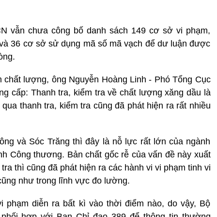
HCN vẫn chưa công bố danh sách 149 cơ sở vi phạm,
 và 36 cơ sở sử dụng mã số mã vạch để dư luận được
òng.
ém chất lượng, ông Nguyễn Hoàng Linh - Phó Tổng Cục
 cấp: Thanh tra, kiểm tra về chất lượng xăng dầu là
ua thanh tra, kiểm tra cũng đã phát hiện ra rất nhiều
ng và Sóc Trăng thì đây là nỗ lực rất lớn của ngành
h Công thương. Bản chất gốc rễ của vấn đề này xuất
ra thì cũng đã phát hiện ra các hành vi vi phạm tinh vi
cũng như trong lĩnh vực đo lường.
 vi phạm diễn ra bất kì vào thời điểm nào, do vậy, Bộ
hối hợp với Ban Chỉ đạo 389 để thông tin thường