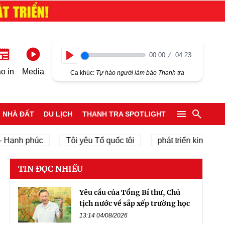
00:00
04:23
Play
o in
Media
Ca khúc:
Tự hào người làm báo Thanh tra
NHÀ ĐẤT
DU LỊCH
THANH TRA SPOTLIGHT
nh phúc
Tôi yêu Tổ quốc tôi
phát triển kinh tế tư nhâ
TIN ĐỌC NHIỀU
Yêu cầu của Tổng Bí thư, Chủ
tịch nước về sắp xếp trường học
13:14 04/08/2026