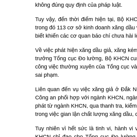
không đúng quy định của pháp luật.
Tuy vậy, đến thời điểm hiện tại, Bộ K
trong đó 113 cơ sở kinh doanh xăng dầu
biết khiến các cơ quan báo chí chưa hài l
Về việc phát hiện xăng dầu giả, xăng k
trưởng Tổng cục Đo lường, Bộ KHCN cung
công việc thường xuyên của Tổng cục và q
sai phạm.
Liên quan đến vụ việc xăng giả ở Đắk Nô
Công an phối hợp với ngành KHCN, ngàn
phát từ ngành KHCN, qua thanh tra, kiểm t
trong việc gian lận chất lượng xăng dầu, 
Tuy nhiên vì hết sức là tinh vi, hành vi
KHCN chỉ đạo cho Tổng cục Đo lường p