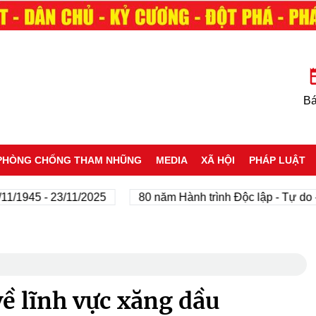
Bá
PHÒNG CHỐNG THAM NHŨNG
MEDIA
XÃ HỘI
PHÁP LUẬT
45 - 23/11/2025
80 năm Hành trình Độc lập - Tự do - Hạ
về lĩnh vực xăng dầu