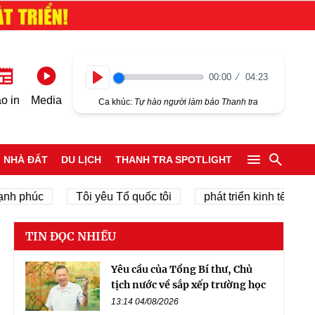
00:00
04:23
Play
o in
Media
Ca khúc:
Tự hào người làm báo Thanh tra
NHÀ ĐẤT
DU LỊCH
THANH TRA SPOTLIGHT
úc
Tôi yêu Tổ quốc tôi
phát triển kinh tế tư nhân
TIN ĐỌC NHIỀU
Yêu cầu của Tổng Bí thư, Chủ
tịch nước về sắp xếp trường học
13:14 04/08/2026