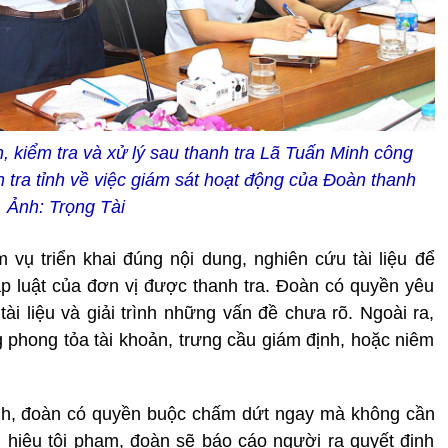
 kiểm tra và xử lý sau thanh tra Lã Tuấn Minh công
tra tỉnh về việc giám sát hoạt động của Đoàn thanh
. Ảnh: Trọng Tài
m vụ triển khai đúng nội dung, nghiên cứu tài liệu để
p luật của đơn vị được thanh tra. Đoàn có quyền yêu
tài liệu và giải trình những vấn đề chưa rõ. Ngoài ra,
g phong tỏa tài khoản, trưng cầu giám định, hoặc niêm
ính, đoàn có quyền buộc chấm dứt ngay mà không cần
ấu hiệu tội phạm, đoàn sẽ báo cáo người ra quyết định