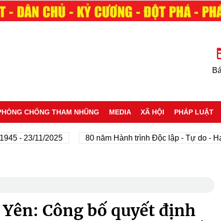
Bá
PHÒNG CHỐNG THAM NHŨNG
MEDIA
XÃ HỘI
PHÁP LUẬT
23/11/2025
80 năm Hành trình Độc lập - Tự do - Hạnh ph
 Yên: Công bố quyết định