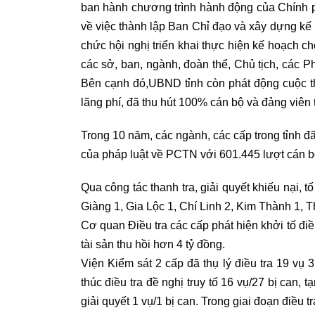
ban hành chương trình hành động của Chính 
về việc thành lập Ban Chỉ đạo và xây dựng kế
chức hội nghị triển khai thực hiện kế hoạch c
các sở, ban, ngành, đoàn thể, Chủ tịch, các P
Bên cạnh đó,UBND tỉnh còn phát động cuộc th
lãng phí, đã thu hút 100% cán bộ và đảng viên 
Trong 10 năm, các ngành, các cấp trong tỉnh đã
của pháp luật về PCTN với 601.445 lượt cán b
Qua công tác thanh tra, giải quyết khiếu nại, 
Giàng 1, Gia Lộc 1, Chí Linh 2, Kim Thành 1, Th
Cơ quan Điều tra các cấp phát hiện khởi tố điều 
tài sản thu hồi hơn 4 tỷ đồng.
Viện Kiểm sát 2 cấp đã thụ lý điều tra 19 vụ 31
thúc điều tra đề nghị truy tố 16 vụ/27 bị can, 
giải quyết 1 vụ/1 bị can. Trong giai đoạn điều tr