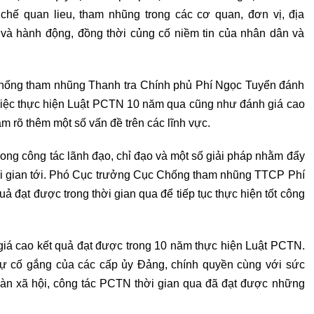
hế quan lieu, tham nhũng trong các cơ quan, đơn vị, địa
 và hành động, đồng thời củng cố niềm tin của nhân dân và
 Chống tham nhũng Thanh tra Chính phủ Phí Ngọc Tuyển đánh
 việc thực hiện Luật PCTN 10 năm qua cũng như đánh giá cao
àm rõ thêm một số vấn đề trên các lĩnh vực.
rong công tác lãnh đạo, chỉ đạo và một số giải pháp nhằm đẩy
i gian tới. Phó Cục trưởng Cục Chống tham nhũng TTCP Phí
 đạt được trong thời gian qua để tiếp tục thực hiện tốt công
iá cao kết quả đạt được trong 10 năm thực hiện Luật PCTN.
 sự cố gắng của các cấp ủy Đảng, chính quyền cùng với sức
toàn xã hội, công tác PCTN thời gian qua đã đạt được những