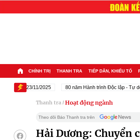
CHÍNH TRỊ
THANH TRA
TIẾP DÂN, KHIẾU TỐ
45 - 23/11/2025
80 năm Hành trình Độc lập - Tự do - Hạn
Hoạt động ngành
Thanh tra
/
Theo dõi Báo Thanh tra trên
Hải Dương: Chuyển cơ