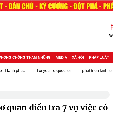
Bá
PHÒNG CHỐNG THAM NHŨNG
MEDIA
XÃ HỘI
PHÁP LUẬT
h phúc
Tôi yêu Tổ quốc tôi
phát triển kinh tế tư nhân
 quan điều tra 7 vụ việc có