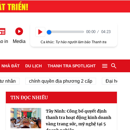
00:00
04:23
Play
o in
Media
Ca khúc:
Tự hào người làm báo Thanh tra
NHÀ ĐẤT
DU LỊCH
THANH TRA SPOTLIGHT
chính quyền địa phương 2 cấp
Đại hội Đại biểu to
TIN ĐỌC NHIỀU
Tây Ninh: Công bố quyết định
thanh tra hoạt động kinh doanh
vàng trang sức, mỹ nghệ tại 5