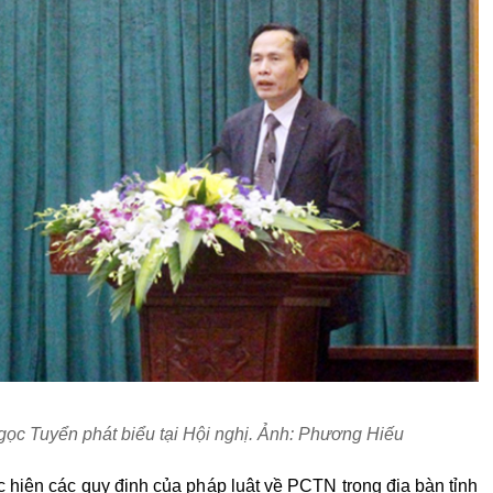
c Tuyển phát biểu tại Hội nghị. Ảnh: Phương Hiếu
c hiện các quy định của pháp luật về PCTN trong địa bàn tỉnh