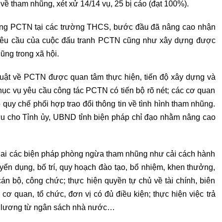
 về tham nhũng, xét xử 14/14 vụ, 25 bị cáo (đạt 100%).
 dung PCTN tại các trường THCS, bước đầu đã nâng cao nhận
, yêu cầu của cuộc đấu tranh PCTN cũng như xây dựng được
hũng trong xã hội.
luật về PCTN được quan tâm thực hiện, tiến độ xây dựng và
ục vụ yêu cầu công tác PCTN có tiến bộ rõ nét; các cơ quan
ó quy chế phối hợp trao đổi thông tin về tình hình tham nhũng.
ưu cho Tỉnh ủy, UBND tỉnh biện pháp chỉ đạo nhằm nâng cao
khai các biện pháp phòng ngừa tham nhũng như cải cách hành
uyển dụng, bố trí, quy hoạch đào tạo, bổ nhiệm, khen thưởng,
 cán bộ, công chức; thực hiện quyền tự chủ về tài chính, biên
cơ quan, tổ chức, đơn vị có đủ điều kiện; thực hiện việc trả
g lương từ ngân sách nhà nước…