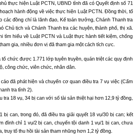
phủ thực hiện Luật PCTN, UBND tỉnh đã có Quyết định số 71
 hoạch hành động về việc thực hiện Luật PCTN. Đồng thời, tổ
ho các đồng chí là lãnh đạo, Kế toán trưởng, Chánh Thanh tra
hó Chủ tịch và Chánh Thanh tra các huyện, thành phố, thị xã.
i tìm hiểu về Luật PCTN và Luật thực hành tiết kiệm, chống
tham gia, nhiều đơn vị đã tham gia một cách tích cực.
 tổ chức được 1.771 lớp tuyên truyền, quán triệt các quy định
ộ, công chức, viên chức, nhân dân.
tố cáo đã phát hiện và chuyển cơ quan điều tra 7 vụ việc (Cẩm
anh tra tỉnh 2).
tra 18 vụ, 34 bị can với số tài sản thiệt hại hơn 12,9 tỷ đồng,
 bị can, trong đó, đã điều tra giải quyết 18 vụ/30 bị can; kết
tạm đình chỉ 1 vụ/2 bị can, chuyển tội danh 1 vụ/1 bị can, chưa
a, truy tố thu hồi tài sản tham nhũng hơn 1,2 tỷ đồng.