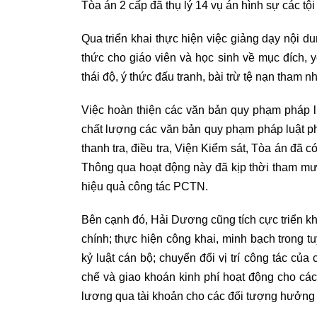
Tòa án 2 cấp đã thụ lý 14 vụ án hình sự các tội
Qua triển khai thực hiện việc giảng dạy nội
thức cho giáo viên và học sinh về mục đích
thái độ, ý thức đấu tranh, bài trừ tệ nạn tham n
Việc hoàn thiện các văn bản quy phạm pháp 
chất lượng các văn bản quy phạm pháp luật ph
thanh tra, điều tra, Viện Kiểm sát, Tòa án đã c
Thông qua hoạt động này đã kịp thời tham m
hiệu quả công tác PCTN.
Bên cạnh đó, Hải Dương cũng tích cực triển 
chính; thực hiện công khai, minh bạch trong t
kỷ luật cán bộ; chuyển đổi vị trí công tác của
chế và giao khoán kinh phí hoạt động cho các 
lương qua tài khoản cho các đối tượng hưởn