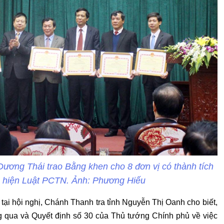
ơng Thái trao Bằng khen cho 8 đơn vị có thành tích
ực hiện Luật PCTN. Ảnh: Phương Hiếu
ại hội nghị, Chánh Thanh tra tỉnh Nguyễn Thị Oanh cho biết,
 qua và Quyết định số 30 của Thủ tướng Chính phủ về việc