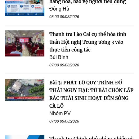
hàng hóa, bảo vệ người tiêu dùng
Đông Hà
08:00 09/08/2026
Thanh tra Lào Cai cụ thể hóa tinh
thần Hội nghị Trung ương 3 vào
thực tiễn công tác
Bùi Bình
07:00 09/08/2026
Bài 3: PHÁT LỘ QUY TRÌNH ĐỔ
THẢI NGUY HẠI: TỪ BÃI CHÔN LẤP
RÁC THẢI SINH HOẠT ĐẾN SÔNG
CÀ LỒ
Nhóm PV
07:00 09/08/2026
Thanh tra Chính phủ chỉ ra nhiều vi