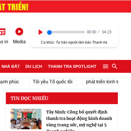
00:00
04:23
Play
o in
Media
Ca khúc:
Tự hào người làm báo Thanh tra
NHÀ ĐẤT
DU LỊCH
THANH TRA SPOTLIGHT
phúc
Tôi yêu Tổ quốc tôi
phát triển kinh tế tư nhân
TIN ĐỌC NHIỀU
Tây Ninh: Công bố quyết định
thanh tra hoạt động kinh doanh
vàng trang sức, mỹ nghệ tại 5