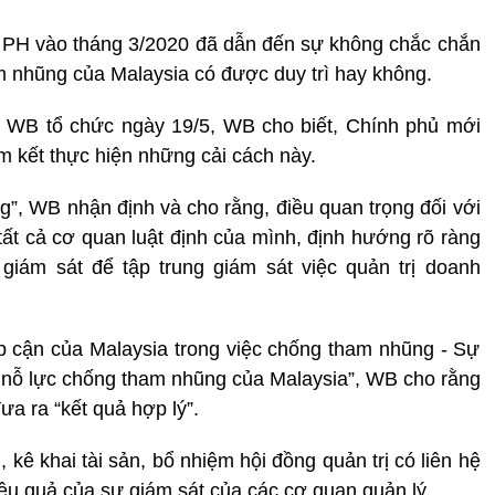
 PH vào tháng 3/2020 đã dẫn đến sự không chắc chắn
am nhũng của Malaysia có được duy trì hay không.
o WB tổ chức ngày 19/5, WB cho biết, Chính phủ mới
am kết thực hiện những cải cách này.
g”, WB nhận định và cho rằng, điều quan trọng đối với
 tất cả cơ quan luật định của mình, định hướng rõ ràng
 giám sát để tập trung giám sát việc quản trị doanh
p cận của Malaysia trong việc chống tham nhũng - Sự
ác nỗ lực chống tham nhũng của Malaysia”, WB cho rằng
ưa ra “kết quả hợp lý”.
 kê khai tài sản, bổ nhiệm hội đồng quản trị có liên hệ
hiệu quả của sự giám sát của các cơ quan quản lý.