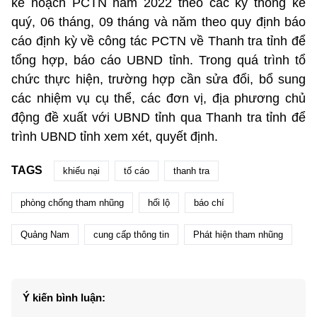
kế hoạch PCTN năm 2022 theo các kỳ thống kê
quý, 06 tháng, 09 tháng và năm theo quy định báo
cáo định kỳ về công tác PCTN về Thanh tra tỉnh để
tổng hợp, báo cáo UBND tỉnh. Trong quá trình tổ
chức thực hiện, trường hợp cần sửa đổi, bổ sung
các nhiệm vụ cụ thể, các đơn vị, địa phương chủ
động đề xuất với UBND tỉnh qua Thanh tra tỉnh để
trình UBND tỉnh xem xét, quyết định.
TAGS
khiếu nại
tố cáo
thanh tra
phòng chống tham nhũng
hối lộ
báo chí
Quảng Nam
cung cấp thông tin
Phát hiện tham nhũng
Ý kiến bình luận: