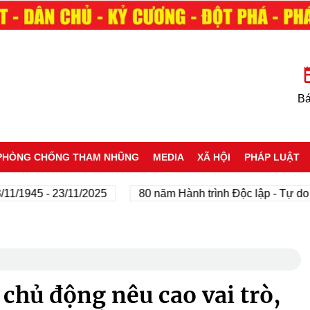
Bá
PHÒNG CHỐNG THAM NHŨNG
MEDIA
XÃ HỘI
PHÁP LUẬT
945 - 23/11/2025
80 năm Hành trình Độc lập - Tự do - Hạ
u
chủ động nêu cao vai trò,