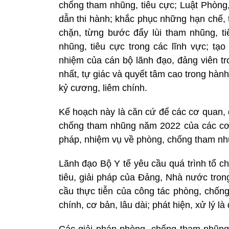
chống tham nhũng, tiêu cực; Luật Phòn
dẫn thi hành; khắc phục những hạn chế, tồ
chặn, từng bước đẩy lùi tham nhũng, tiê
nhũng, tiêu cực trong các lĩnh vực; tạo
nhiệm của cán bộ lãnh đạo, đảng viên tr
nhất, tự giác và quyết tâm cao trong hàn
kỷ cương, liêm chính.
Kế hoạch này là căn cứ để các cơ quan, 
chống tham nhũng năm 2022 của các cơ qu
pháp, nhiệm vụ về phòng, chống tham nhũ
Lãnh đạo Bộ Y tế yêu cầu quá trình tổ c
tiêu, giải pháp của Đảng, Nhà nước tro
cầu thực tiễn của công tác phòng, chốn
chính, cơ bản, lâu dài; phát hiện, xử lý là