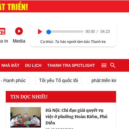
00:00
04:23
Play
o in
Media
Ca khúc:
Tự hào người làm báo Thanh tra
NHÀ ĐẤT
DU LỊCH
THANH TRA SPOTLIGHT
nh phúc
Tôi yêu Tổ quốc tôi
phát triển kinh tế tư nh
TIN ĐỌC NHIỀU
Hà Nội: Chỉ đạo giải quyết vụ
việc ở phường Hoàn Kiếm, Phú
Diễn