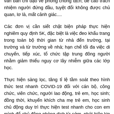
văn bản chỉ đạo về phòng chống dịch; đề cao trách
nhiệm người đứng đầu, tuyệt đối không được chủ
quan, lơ là, mất cảnh giác....
Các đơn vị cần siết chặt biện pháp thực hiện
nghiêm quy định 5K, đặc biệt là việc đeo khẩu trang
trong toàn bộ thời gian từ nhà đến trường, tại
trường và từ trường về nhà; hạn chế tối đa việc di
chuyển, tiếp xúc, tổ chức tập trung đông người
nhằm giảm thiểu nguy cơ lây nhiễm giữa các lớp
học.
Thực hiện sàng lọc, tăng tỉ lệ tầm soát theo hình
thức test nhanh COVID-19 đối với cán bộ, công
chức, viên chức, người lao động, trẻ em, học sinh;
đồng thời, khuyến khích cha mẹ trẻ em, học sinh
chủ động duy trì thực hiện test nhanh cho con em
mình để chủ động phòng dịch từ sớm, phát hiện kịp