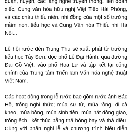
quận, huyện, các làng nghề truyền thống, liên đoàn
xiếc, Cung văn hóa hữu nghị Việt Tiệp Hải Phòng,
và các cháu thiếu niên, nhi đồng của một số trường
mầm non, tiểu học và Cung Văn hóa Thiếu nhi Hà
Nội...
Lễ hội rước đèn Trung Thu sẽ xuất phát từ trường
tiểu học Tây Sơn, dọc phố Lê Đại Hành, qua đường
Đại Cồ Việt, vào phố Hoa Lư và tập kết tại cổng
chính của Trung tâm Triển lãm Văn hóa nghệ thuật
Việt Nam.
Các hoạt động trong lễ rước bao gồm rước ảnh Bác
Hồ, trống nghi thức; múa sư tử, múa rồng, đi cà
kheo, múa bồng, múa sinh tiền, múa hát đồng giao,
trống ếch...kết thúc bằng thả bóng bay và thả diều.
Cùng với phần nghi lễ và chương trình biểu diễn