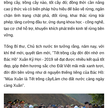
trồng cây, trồng cây nào, tốt cây đó; đồng thời cần nâng
cao ý thức và có biện pháp hữu hiệu để bảo vệ rừng, ngăn
chặn tình trạng chặt phá, đốt rừng, khai thác rừng trái
phép; tăng cường đầu tư, ứng dụng khoa học - công nghệ,
tạo cơ chế hỗ trợ, khuyến khích phát triển kinh tế rừng bền
vững.
Tổng Bí thư, Chủ tịch nước tin tưởng rằng, năm nay, với
khí thế mới, quyết tâm mới, "Tết trồng cây đời đời nhớ ơn
Bác Hồ" Xuân Kỷ Hợi - 2019 sẽ đạt được nhiều kết quả tốt
đẹp, góp thêm hương sắc cho Đất Việt mãi mãi xanh tươi,
đời đời bền vững như di nguyện thiêng liêng của Bác Hồ:
"Mùa Xuân là Tết trồng cây/Làm cho đất nước càng ngày
càng Xuân".