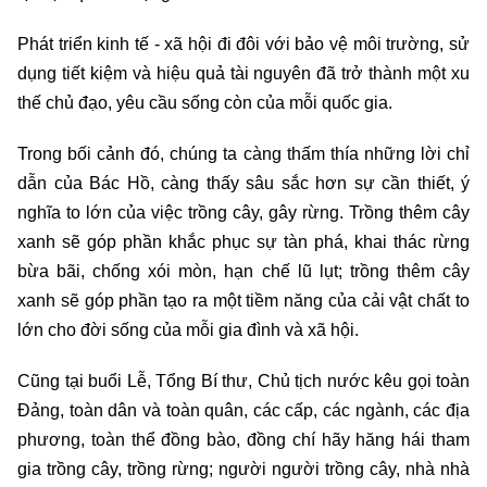
Phát triển kinh tế - xã hội đi đôi với bảo vệ môi trường, sử
dụng tiết kiệm và hiệu quả tài nguyên đã trở thành một xu
thế chủ đạo, yêu cầu sống còn của mỗi quốc gia.
Trong bối cảnh đó, chúng ta càng thấm thía những lời chỉ
dẫn của Bác Hồ, càng thấy sâu sắc hơn sự cần thiết, ý
nghĩa to lớn của việc trồng cây, gây rừng. Trồng thêm cây
xanh sẽ góp phần khắc phục sự tàn phá, khai thác rừng
bừa bãi, chống xói mòn, hạn chế lũ lụt; trồng thêm cây
xanh sẽ góp phần tạo ra một tiềm năng của cải vật chất to
lớn cho đời sống của mỗi gia đình và xã hội.
Cũng tại buổi Lễ, Tổng Bí thư, Chủ tịch nước kêu gọi toàn
Đảng, toàn dân và toàn quân, các cấp, các ngành, các địa
phương, toàn thể đồng bào, đồng chí hãy hăng hái tham
gia trồng cây, trồng rừng; người người trồng cây, nhà nhà