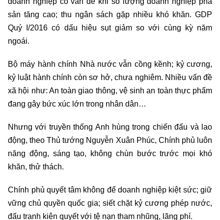
doanh nghiệp có vấn đề khi số lượng doanh nghiệp phá
sản tăng cao; thu ngân sách gặp nhiều khó khăn. GDP
Quý I/2016 có dấu hiệu sụt giảm so với cùng kỳ năm
ngoái.
Bộ máy hành chính Nhà nước vẫn cồng kềnh; kỷ cương,
kỷ luật hành chính còn sơ hở, chưa nghiêm. Nhiều vấn đề
xã hội như: An toàn giao thông, vệ sinh an toàn thực phẩm
đang gây bức xúc lớn trong nhân dân…
Nhưng với truyền thống Anh hùng trong chiến đấu và lao
động, theo Thủ tướng Nguyễn Xuân Phúc, Chính phủ luôn
năng động, sáng tạo, không chùn bước trước mọi khó
khăn, thử thách.
Chính phủ quyết tâm không để doanh nghiệp kiệt sức; giữ
vững chủ quyền quốc gia; siết chặt kỷ cương phép nước,
đấu tranh kiên quyết với tệ nạn tham nhũng, lãng phí.