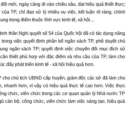
 đổi mới, ngày càng đi vào chiều sâu, đạt hiệu quả thiết thực;
n của TP, chỉ đạo xử lý nhiều vụ việc, kết luận rõ ràng, chính
dung trọng điểm thuộc lĩnh vực kinh tế, xã hội…
tinh thần Nghị quyết số 54 của Quốc hội đã có tác dụng nâng
P trong việc quyết định phân bổ ngân sách TP, phê duyệt chủ
ụng ngân sách TP; quyết định việc chuyển đổi mục đích sử
cần thiết phù hợp với đặc điểm và nhu cầu của TP, làm cho
c đẩy phát triển kinh tế - xã hội hiệu quả hơn.
P cho chủ tịch UBND cấp huyện, giám đốc các sở đã làm cho
, nhanh hơn, vì vậy có hiệu quả thực tế cao hơn. Việc thực
công chức, viên chức trong các cơ quan quản lý Nhà nước TP
gũ cán bộ, công chức, viên chức làm việc sáng tạo, hiệu quả