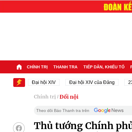
CHÍNH TRỊ
THANH TRA
TIẾP DÂN, KHIẾU TỐ
XIV
Đại hội XIV
Đại hội XIV của Đảng
23/11/19
Đối nội
Chính trị
/
Theo dõi Báo Thanh tra trên
Thủ tướng Chính ph