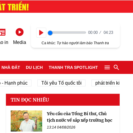
00:00
04:23
Play
o in
Media
Ca khúc:
Tự hào người làm báo Thanh tra
NHÀ ĐẤT
DU LỊCH
THANH TRA SPOTLIGHT
nh phúc
Tôi yêu Tổ quốc tôi
phát triển kinh tế tư nhâ
TIN ĐỌC NHIỀU
Yêu cầu của Tổng Bí thư, Chủ
tịch nước về sắp xếp trường học
13:14 04/08/2026