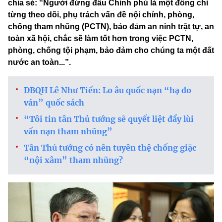
chia sẻ: “Người đứng đầu Chính phủ là một đồng chí
từng theo dõi, phụ trách vấn đề nội chính, phòng,
chống tham nhũng (PCTN), bảo đảm an ninh trật tự, an
toàn xã hội, chắc sẽ làm tốt hơn trong việc PCTN,
phòng, chống tội phạm, bảo đảm cho chúng ta một đất
nước an toàn...”.
ĐBQH Lê Như Tiến: Lo âu quốc nạn “hạ đo
ván” quốc sách
“Tôi tin tân Thủ tướng sẽ quyết liệt đẩy lùi
vấn nạn tham nhũng”
Tân Thủ tướng có nên tuyên thệ chống giặc
“nội xâm” tham nhũng?