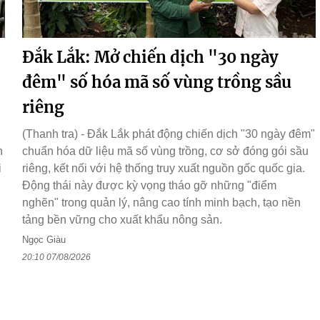
Đắk Lắk: Mở chiến dịch "30 ngày
đêm" số hóa mã số vùng trồng sầu
riêng
(Thanh tra) - Đắk Lắk phát động chiến dịch "30 ngày đêm"
h
chuẩn hóa dữ liệu mã số vùng trồng, cơ sở đóng gói sầu
i
riêng, kết nối với hệ thống truy xuất nguồn gốc quốc gia.
Động thái này được kỳ vọng tháo gỡ những "điểm
nghẽn" trong quản lý, nâng cao tính minh bạch, tạo nền
tảng bền vững cho xuất khẩu nông sản.
Ngọc Giàu
20:10 07/08/2026