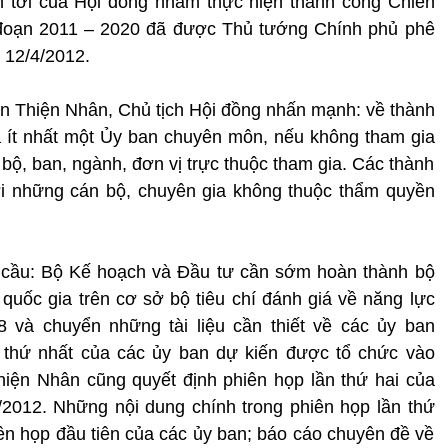
an tới của Hội đồng nhằm thực hiện thành công Chiến
i đoạn 2011 – 2020 đã được Thủ tướng Chính phủ phê
 12/4/2012.
n Thiện Nhân, Chủ tịch Hội đồng nhấn mạnh: về thành
a ít nhất một Ủy ban chuyên môn, nếu không tham gia
bộ, ban, ngành, đơn vị trực thuộc tham gia. Các thành
ời những cán bộ, chuyên gia không thuộc thẩm quyền
cầu: Bộ Kế hoạch và Đầu tư cần sớm hoàn thành bộ
 quốc gia trên cơ sở bộ tiêu chí đánh giá về năng lực
8 và chuyển những tài liệu cần thiết về các ủy ban
 thứ nhất của các ủy ban dự kiến được tổ chức vào
iện Nhân cũng quyết định phiên họp lần thứ hai của
2012. Những nội dung chính trong phiên họp lần thứ
iên họp đầu tiên của các ủy ban; báo cáo chuyên đề về