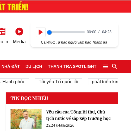
00:00
04:23
Play
o in
Media
Ca khúc:
Tự hào người làm báo Thanh tra
NHÀ ĐẤT
DU LỊCH
THANH TRA SPOTLIGHT
nh phúc
Tôi yêu Tổ quốc tôi
phát triển kinh tế tư nhâ
TIN ĐỌC NHIỀU
Yêu cầu của Tổng Bí thư, Chủ
tịch nước về sắp xếp trường học
13:14 04/08/2026