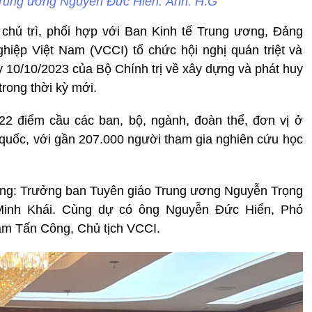
Trung ương Nguyễn Đức Hiển. Ảnh: H.G
chủ trì, phối hợp với Ban Kinh tế Trung ương, Đảng
iệp Việt Nam (VCCI) tổ chức hội nghị quán triệt và
ày 10/10/2023 của Bộ Chính trị về xây dựng và phát huy
trong thời kỳ mới.
322 điểm cầu các ban, bộ, ngành, đoàn thể, đơn vị ở
quốc, với gần 207.000 người tham gia nghiên cứu học
ảng: Trưởng ban Tuyên giáo Trung ương Nguyễn Trọng
Minh Khái. Cùng dự có ông Nguyễn Đức Hiển, Phó
ạm Tấn Công, Chủ tịch VCCI.