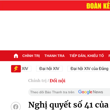
CHÍNH TRỊ
THANH TRA
TIẾP DÂN, KHIẾU TỐ
i hội XIV
Đại hội XIV
Đại hội XIV của Đảng
2
Đối nội
Chính trị
/
Theo dõi Báo Thanh tra trên
Nghị quyết số 41 của 