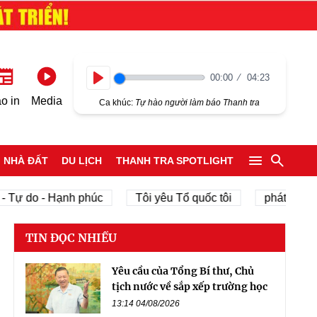
00:00
04:23
Play
o in
Media
Ca khúc:
Tự hào người làm báo Thanh tra
NHÀ ĐẤT
DU LỊCH
THANH TRA SPOTLIGHT
o - Hạnh phúc
Tôi yêu Tổ quốc tôi
phát triển kinh tế
TIN ĐỌC NHIỀU
Yêu cầu của Tổng Bí thư, Chủ
tịch nước về sắp xếp trường học
13:14 04/08/2026