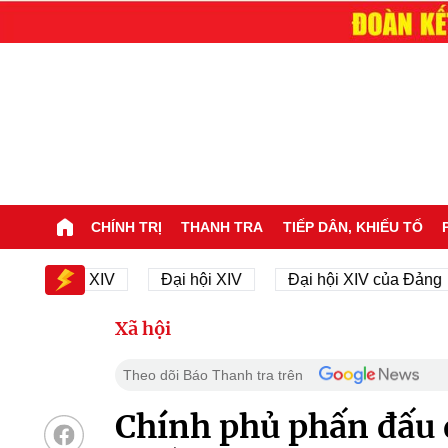
CHÍNH TRỊ
THANH TRA
TIẾP DÂN, KHIẾU TỐ
ại hội XIV
Đại hội XIV
Đại hội XIV của Đảng
Xã hội
Theo dõi Báo Thanh tra trên
Chính phủ phấn đấu 