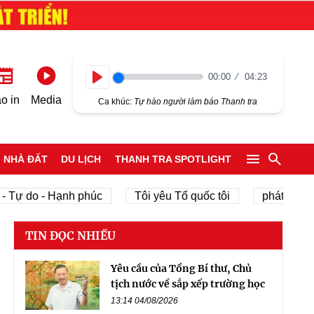
00:00
04:23
Play
o in
Media
Ca khúc:
Tự hào người làm báo Thanh tra
NHÀ ĐẤT
DU LỊCH
THANH TRA SPOTLIGHT
 do - Hạnh phúc
Tôi yêu Tổ quốc tôi
phát triển kinh 
TIN ĐỌC NHIỀU
Yêu cầu của Tổng Bí thư, Chủ
tịch nước về sắp xếp trường học
13:14 04/08/2026