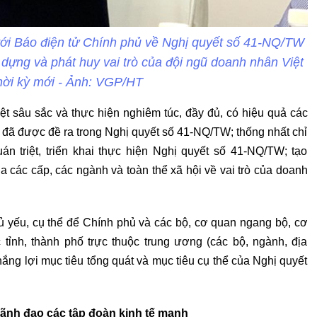
ới Báo điện tử Chính phủ về Nghị quyết số 41-NQ/TW
 dựng và phát huy vai trò của đội ngũ doanh nhân Việt
hời kỳ mới - Ảnh: VGP/HT
ệt sâu sắc và thực hiện nghiêm túc, đầy đủ, có hiệu quả các
 đã được đề ra trong Nghị quyết số 41-NQ/TW; thống nhất chỉ
án triệt, triển khai thực hiện Nghị quyết số 41-NQ/TW; tạo
a các cấp, các ngành và toàn thể xã hội về vai trò của doanh
ủ yếu, cụ thể để Chính phủ và các bộ, cơ quan ngang bộ, cơ
tỉnh, thành phố trực thuộc trung ương (các bộ, ngành, địa
hắng lợi mục tiêu tổng quát và mục tiêu cụ thể của Nghị quyết
lãnh đạo các tập đoàn kinh tế mạnh