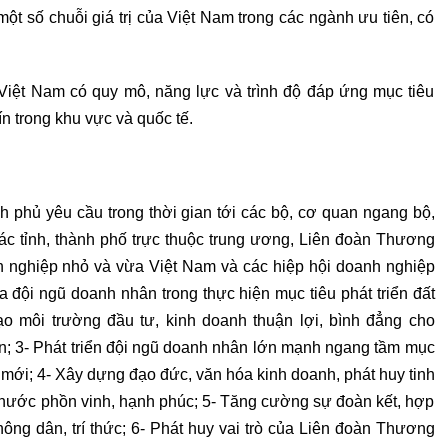
một số chuỗi giá trị của Việt Nam trong các ngành ưu tiên, có
 Việt Nam có quy mô, năng lực và trình độ đáp ứng mục tiêu
tín trong khu vực và quốc tế.
nh phủ yêu cầu trong thời gian tới các bộ, cơ quan ngang bộ,
c tỉnh, thành phố trực thuộc trung ương, Liên đoàn Thương
h nghiệp nhỏ và vừa Việt Nam và các hiệp hội doanh nghiệp
của đội ngũ doanh nhân trong thực hiện mục tiêu phát triển đất
tạo môi trường đầu tư, kinh doanh thuận lợi, bình đẳng cho
ến; 3- Phát triển đội ngũ doanh nhân lớn mạnh ngang tầm mục
kỳ mới; 4- Xây dựng đạo đức, văn hóa kinh doanh, phát huy tinh
ất nước phồn vinh, hạnh phúc; 5- Tăng cường sự đoàn kết, hợp
nông dân, trí thức; 6- Phát huy vai trò của Liên đoàn Thương