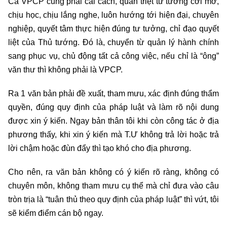
Cả VPCP cũng phải cải cách, quán triệt tư tưởng cởi mở,
chịu học, chịu lắng nghe, luôn hướng tới hiện đại, chuyên
nghiệp, quyết tâm thực hiện đúng tư tưởng, chỉ đạo quyết
liệt của Thủ tướng. Đó là, chuyển từ quản lý hành chính
sang phục vụ, chủ động tất cả công việc, nếu chỉ là “ông”
văn thư thì không phải là VPCP.
Ra 1 văn bản phải đề xuất, tham mưu, xác định đúng thẩm
quyền, đúng quy định của pháp luật và làm rõ nội dung
được xin ý kiến. Ngay bản thân tôi khi còn công tác ở địa
phương thấy, khi xin ý kiến mà T.Ư không trả lời hoặc trả
lời chậm hoặc đùn đẩy thì tạo khó cho địa phương.
Cho nên, ra văn bản không có ý kiến rõ ràng, không có
chuyên môn, không tham mưu cụ thể mà chỉ đưa vào câu
tròn trịa là “tuân thủ theo quy định của pháp luật” thì vứt, tôi
sẽ kiểm điểm cán bộ ngay.