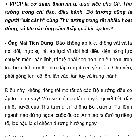
+ VPCP là cơ quan tham mưu, giúp việc cho CP, Thủ
tướng trong chỉ đạo, điều hành. Bộ trưởng cũng là
người “sát cánh” cùng Thủ tướng trong rất nhiều hoạt
động, có khi nào ông cảm thấy quá tải, áp lực?
- Ông Mai Tiến Dũng
: Bảo không áp lực, không vất vả là
nói dối, thực sự rất áp lực! Vì đòi hỏi điều kiện năng lực
chuyên môn, bản lĩnh, trí tuệ phải cao hơn, nhiều hơn, tròn
trịa hơn, tốt hơn thì mới đáp ứng được yêu cầu. Cho nên,
phải gồng lên, cố lên, lăn vào, tận tụy và trung thành.
Điều này, không riêng tôi mà tất cả các Bộ trưởng đều có
áp lực như vậy! Với sự chỉ đạo tâm huyết, quyết liệt, đầy
nhiệt huyết của Thủ tướng thì không Bộ trưởng, Tư lệnh
ngành nào đứng ngoài cuộc được. Anh tạo ra đường riêng
rẽ, lạc hậu là đi chệch đường hướng ngay.