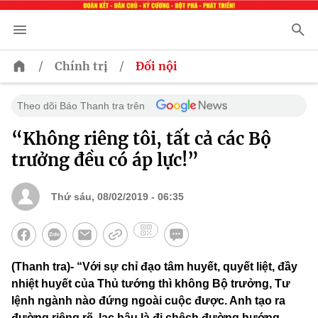
/
/
Chính trị
Đối nội
Theo dõi Báo Thanh tra trên
“Không riêng tôi, tất cả các Bộ
trưởng đều có áp lực!”
Thứ sáu, 08/02/2019 - 06:35
(Thanh tra)- “Với sự chỉ đạo tâm huyết, quyết liệt, đầy
nhiệt huyết của Thủ tướng thì không Bộ trưởng, Tư
lệnh ngành nào đứng ngoài cuộc được. Anh tạo ra
đường riêng rẽ, lạc hậu là đi chệch đường hướng