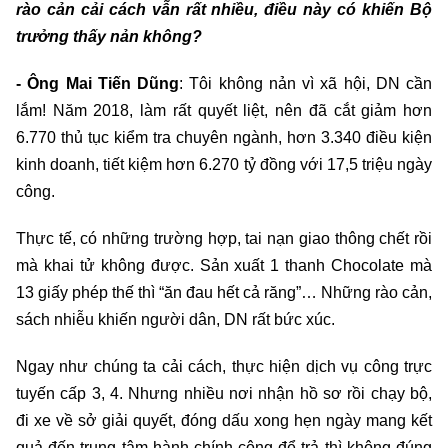
rào cản cải cách vẫn rất nhiều, điều này có khiến Bộ
trưởng thấy nản không?
- Ông Mai Tiến Dũng
: Tôi không nản vì xã hội, DN cần
lắm! Năm 2018, làm rất quyết liệt, nên đã cắt giảm hơn
6.770 thủ tục kiểm tra chuyên ngành, hơn 3.340 điều kiện
kinh doanh, tiết kiệm hơn 6.270 tỷ đồng với 17,5 triệu ngày
công.
Thực tế, có những trường hợp, tai nạn giao thông chết rồi
mà khai tử không được. Sản xuất 1 thanh Chocolate mà
13 giấy phép thế thì “ăn đau hết cả răng”… Những rào cản,
sách nhiễu khiến người dân, DN rất bức xúc.
Ngay như chúng ta cải cách, thực hiện dịch vụ công trực
tuyến cấp 3, 4. Nhưng nhiều nơi nhận hồ sơ rồi chạy bộ,
đi xe về sở giải quyết, đóng dấu xong hẹn ngày mang kết
quả đến trung tâm hành chính công để trả thì không đúng