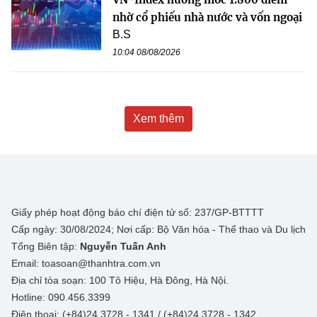
nhờ cổ phiếu nhà nước và vốn ngoại
B.S
10:04 08/08/2026
Xem thêm
Giấy phép hoạt động báo chí điện tử số: 237/GP-BTTTT
Cấp ngày: 30/08/2024; Nơi cấp: Bộ Văn hóa - Thể thao và Du lịch
Tổng Biên tập:
Nguyễn Tuấn Anh
Email: toasoan@thanhtra.com.vn
Địa chỉ tòa soạn: 100 Tô Hiệu, Hà Đông, Hà Nội.
Hotline: 090.456.3399
Điện thoại: (+84)24 3728 - 1341 / (+84)24 3728 - 1342