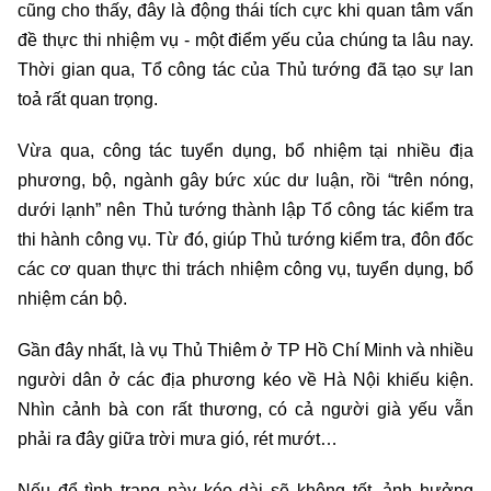
cũng cho thấy, đây là động thái tích cực khi quan tâm vấn
đề thực thi nhiệm vụ - một điểm yếu của chúng ta lâu nay.
Thời gian qua, Tổ công tác của Thủ tướng đã tạo sự lan
toả rất quan trọng.
Vừa qua, công tác tuyển dụng, bổ nhiệm tại nhiều địa
phương, bộ, ngành gây bức xúc dư luận, rồi “trên nóng,
dưới lạnh” nên Thủ tướng thành lập Tổ công tác kiểm tra
thi hành công vụ. Từ đó, giúp Thủ tướng kiểm tra, đôn đốc
các cơ quan thực thi trách nhiệm công vụ, tuyển dụng, bổ
nhiệm cán bộ.
Gần đây nhất, là vụ Thủ Thiêm ở TP Hồ Chí Minh và nhiều
người dân ở các địa phương kéo về Hà Nội khiếu kiện.
Nhìn cảnh bà con rất thương, có cả người già yếu vẫn
phải ra đây giữa trời mưa gió, rét mướt…
Nếu để tình trạng này kéo dài sẽ không tốt, ảnh hưởng