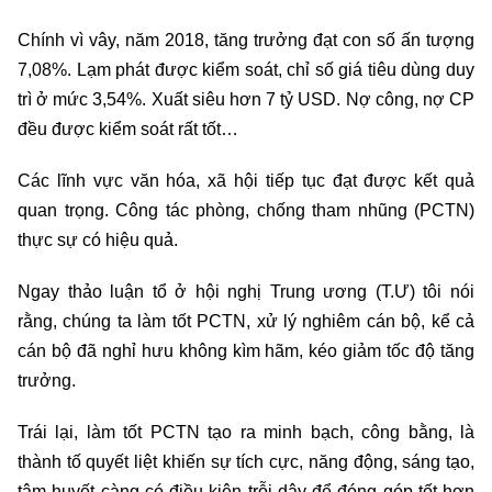
Chính vì vây, năm 2018, tăng trưởng đạt con số ấn tượng
7,08%. Lạm phát được kiểm soát, chỉ số giá tiêu dùng duy
trì ở mức 3,54%. Xuất siêu hơn 7 tỷ USD. Nợ công, nợ CP
đều được kiểm soát rất tốt…
Các lĩnh vực văn hóa, xã hội tiếp tục đạt được kết quả
quan trọng. Công tác phòng, chống tham nhũng (PCTN)
thực sự có hiệu quả.
Ngay thảo luận tổ ở hội nghị Trung ương (T.Ư) tôi nói
rằng, chúng ta làm tốt PCTN, xử lý nghiêm cán bộ, kể cả
cán bộ đã nghỉ hưu không kìm hãm, kéo giảm tốc độ tăng
trưởng.
Trái lại, làm tốt PCTN tạo ra minh bạch, công bằng, là
thành tố quyết liệt khiến sự tích cực, năng động, sáng tạo,
tâm huyết càng có điều kiện trỗi dậy để đóng góp tốt hơn