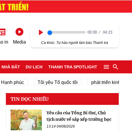
00:00
04:23
Play
o in
Media
Ca khúc:
Tự hào người làm báo Thanh tra
NHÀ ĐẤT
DU LỊCH
THANH TRA SPOTLIGHT
 phúc
Tôi yêu Tổ quốc tôi
phát triển kinh tế tư nhân
TIN ĐỌC NHIỀU
Yêu cầu của Tổng Bí thư, Chủ
tịch nước về sắp xếp trường học
13:14 04/08/2026