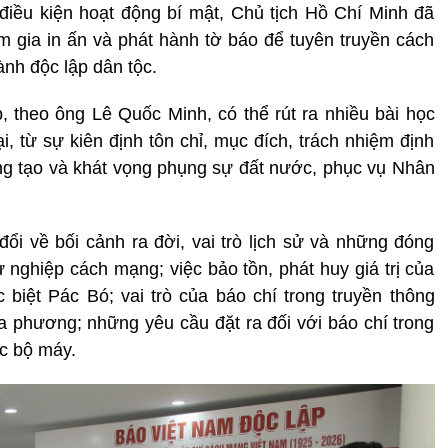
iều kiện hoạt động bí mật, Chủ tịch Hồ Chí Minh đã
ham gia in ấn và phát hành tờ báo để tuyên truyền cách
nh độc lập dân tộc.
 theo ông Lê Quốc Minh, có thể rút ra nhiều bài học
ại, từ sự kiên định tôn chỉ, mục đích, trách nhiệm định
ng tạo và khát vọng phụng sự đất nước, phục vụ Nhân
 đổi về bối cảnh ra đời, vai trò lịch sử và những đóng
 nghiệp cách mạng; việc bảo tồn, phát huy giá trị của
 biệt Pác Bó; vai trò của báo chí trong truyền thông
ịa phương; những yêu cầu đặt ra đối với báo chí trong
ức bộ máy.