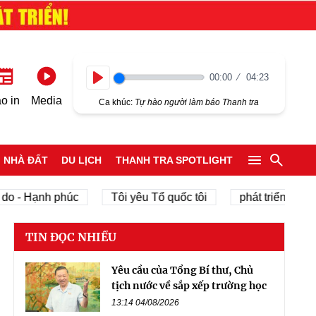
00:00
04:23
Play
o in
Media
Ca khúc:
Tự hào người làm báo Thanh tra
NHÀ ĐẤT
DU LỊCH
THANH TRA SPOTLIGHT
Hạnh phúc
Tôi yêu Tổ quốc tôi
phát triển kinh tế tư 
TIN ĐỌC NHIỀU
Yêu cầu của Tổng Bí thư, Chủ
tịch nước về sắp xếp trường học
13:14 04/08/2026