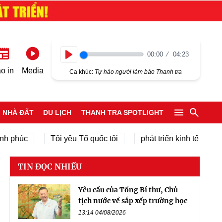
00:00
04:23
Play
o in
Media
Ca khúc:
Tự hào người làm báo Thanh tra
NHÀ ĐẤT
DU LỊCH
THANH TRA SPOTLIGHT
c
Tôi yêu Tổ quốc tôi
phát triển kinh tế tư nhân
TIN ĐỌC NHIỀU
Yêu cầu của Tổng Bí thư, Chủ
tịch nước về sắp xếp trường học
13:14 04/08/2026