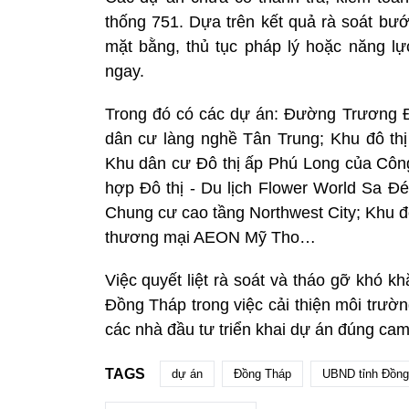
thống 751. Dựa trên kết quả rà soát bư
mặt bằng, thủ tục pháp lý hoặc năng lự
ngay.
Trong đó có các dự án: Đường Trương Đ
dân cư làng nghề Tân Trung; Khu đô t
Khu dân cư Đô thị ấp Phú Long của Côn
hợp Đô thị - Du lịch Flower World Sa Đ
Chung cư cao tầng Northwest City; Khu đ
thương mại AEON Mỹ Tho…
Việc quyết liệt rà soát và tháo gỡ khó k
Đồng Tháp trong việc cải thiện môi trườn
các nhà đầu tư triển khai dự án đúng cam
TAGS
dự án
Đồng Tháp
UBND tỉnh Đồng