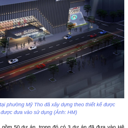
ại phường Mỹ Tho đã xây dựng theo thiết kế được
 được đưa vào sử dụng (Ảnh: HM)
n gồm 50 dự án, trong đó có 3 dự án đã đưa vào Hệ