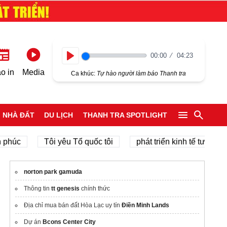
00:00
04:23
Play
o in
Media
Ca khúc:
Tự hào người làm báo Thanh tra
NHÀ ĐẤT
DU LỊCH
THANH TRA SPOTLIGHT
c
Tôi yêu Tổ quốc tôi
phát triển kinh tế tư nhân
norton park gamuda
Thông tin
tt genesis
chính thức
Địa chỉ mua bán đất Hòa Lạc uy tín
Điền Minh Lands
Dự án
Bcons Center City