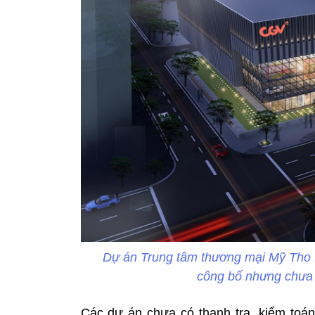
Dự án Trung tâm thương mại Mỹ Tho t
công bố nhưng chưa
Các dự án chưa có thanh tra, kiểm toá