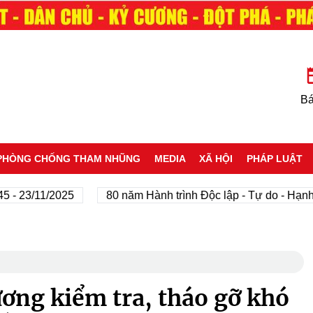
Bá
PHÒNG CHỐNG THAM NHŨNG
MEDIA
XÃ HỘI
PHÁP LUẬT
3/11/2025
80 năm Hành trình Độc lập - Tự do - Hạnh phú
ơng kiểm tra, tháo gỡ khó