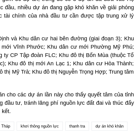
ớc đầu, nhiều dự án đang gặp khó khăn về giải phóng
c tài chính của nhà đầu tư cần được tập trung xử lý
ịnh và Khu dân cư hai bên đường (giai đoạn 3); Khu
hị mới Vĩnh Phước; Khu dân cư mới Phường Mỹ Phú;
g ty CP Tập đoàn FLC; Khu đô thị Bốn Mùa (thuộc Tổ
éc); Khu đô thị mới An Lạc 1; Khu dân cư Hòa Thành;
ô thị Mỹ Trà; Khu đô thị Nguyễn Trọng Hợp; Trung tâm
hăn cho các dự án lần này cho thấy quyết tâm của tỉnh
g đầu tư, tránh lãng phí nguồn lực đất đai và thúc đẩy
 kết.
 Tháp
khơi thông nguồn lực
thanh tra
dự án khó khăn