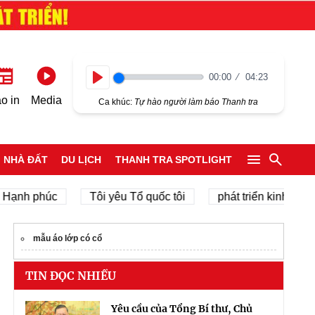
00:00
04:23
Play
o in
Media
Ca khúc:
Tự hào người làm báo Thanh tra
NHÀ ĐẤT
DU LỊCH
THANH TRA SPOTLIGHT
 phúc
Tôi yêu Tổ quốc tôi
phát triển kinh tế tư nhân
mẫu áo lớp có cổ
TIN ĐỌC NHIỀU
Yêu cầu của Tổng Bí thư, Chủ