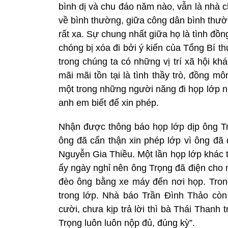
bình dị và chu đáo năm nào, vẫn là nhà 
về bình thường, giữa công dân bình thườ
rất xa. Sự chung nhất giữa họ là tình đ
chóng bị xóa đi bởi ý kiến của Tổng Bí 
trong chúng ta có những vị trí xã hội kh
mãi mãi tồn tại là tình thầy trò, đồng m
một trong những người năng đi họp lớp n
anh em biết để xin phép.
Nhận được thông báo họp lớp dịp ông 
ông đã cẩn thận xin phép lớp vì ông đã
Nguyễn Gia Thiều. Một lần họp lớp khác
ấy ngày nghỉ nên ông Trọng đã điện cho
đèo ông bằng xe máy đến nơi họp. Tron
trong lớp. Nhà báo Trần Đình Thảo cò
cười, chưa kịp trả lời thì bà Thái Thanh 
Trọng luôn luôn nộp đủ, đúng kỳ”.