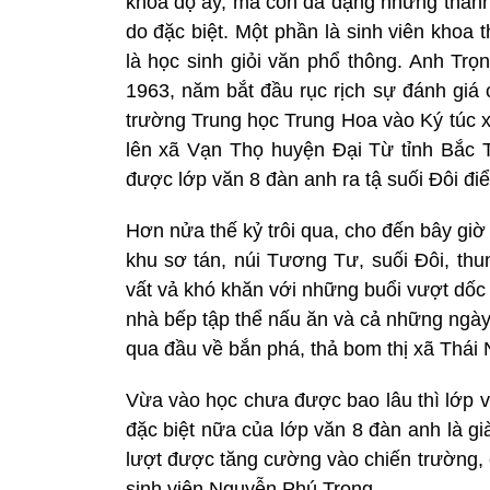
khóa độ ấy, mà còn đa dạng những thành 
do đặc biệt. Một phần là sinh viên khoa 
là học sinh giỏi văn phổ thông. Anh Tr
1963, năm bắt đầu rục rịch sự đánh giá 
trường Trung học Trung Hoa vào Ký túc x
lên xã Vạn Thọ huyện Đại Từ tỉnh Bắc Th
được lớp văn 8 đàn anh ra tậ suối Đôi đi
Hơn nửa thế kỷ trôi qua, cho đến bây gi
khu sơ tán, núi Tương Tư, suối Đôi, 
vất vả khó khăn với những buổi vượt dốc
nhà bếp tập thể nấu ăn và cả những ngà
qua đầu về bắn phá, thả bom thị xã Thái
Vừa vào học chưa được bao lâu thì lớp v
đặc biệt nữa của lớp văn 8 đàn anh là gi
lượt được tăng cường vào chiến trường, ch
sinh viên Nguyễn Phú Trọng.