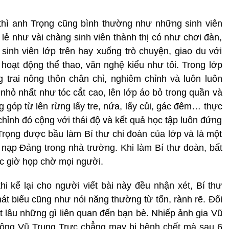
 thì anh Trọng cũng bình thường như những sinh viên
 lẻ như vài chàng sinh viên thành thị có như chơi đàn,
sinh viên lớp trên hay xuống trò chuyện, giao du với
hoạt động thể thao, văn nghệ kiểu như tôi. Trong lớp
 trai nông thôn chân chỉ, nghiêm chỉnh và luôn luôn
nhỏ nhất như tóc cắt cao, lên lớp áo bỏ trong quần và
g góp từ lên rừng lấy tre, nứa, lấy củi, gác đêm… thực
hỉnh đó cộng với thái độ và kết quả học tập luôn đứng
rọng được bầu làm Bí thư chi đoàn của lớp và là một
 nạp Đảng trong nhà trường. Khi làm Bí thư đoàn, bất
c giờ họp chờ mọi người.
hi kể lại cho người viết bài này đều nhận xét, Bí thư
t biểu cũng như nói năng thường từ tốn, rành rẽ. Đối
ất lâu những gì liên quan đến bạn bè. Nhiếp ảnh gia Vũ
à ông Vũ Trung Trực chẳng may bị bệnh chết mà sau 6