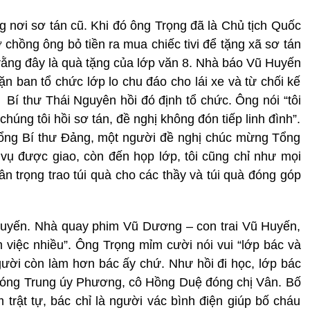
g nơi sơ tán cũ. Khi đó ông Trọng đã là Chủ tịch Quốc
ợ chồng ông bỏ tiền ra mua chiếc tivi để tặng xã sơ tán
 rằng đây là quà tặng của lớp văn 8. Nhà báo Vũ Huyến
ặn ban tổ chức lớp lo chu đáo cho lái xe và từ chối kế
í thư Thái Nguyên hồi đó định tổ chức. Ông nói “tôi
húng tôi hồi sơ tán, đề nghị không đón tiếp linh đình”.
Tổng Bí thư Đảng, một người đề nghị chúc mừng Tổng
 vụ được giao, còn đến họp lớp, tôi cũng chỉ như mọi
ân trọng trao túi quà cho các thầy và túi quà đóng góp
Huyến. Nhà quay phim Vũ Dương – con trai Vũ Huyến,
m việc nhiều”. Ông Trọng mỉm cười nói vui “lớp bác và
gười còn làm hơn bác ấy chứ. Như hồi đi học, lớp bác
 đóng Trung úy Phương, cô Hồng Duệ đóng chị Vân. Bố
trật tự, bác chỉ là người vác bình điện giúp bố cháu