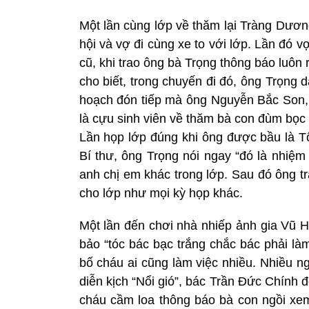
Một lần cùng lớp về thăm lại Tràng Dươn
hội và vợ đi cùng xe to với lớp. Lần đó v
cũ, khi trao ông bà Trọng thông báo luôn
cho biết, trong chuyến đi đó, ông Trọng d
hoạch đón tiếp mà ông Nguyễn Bắc Son, B
là cựu sinh viên về thăm bà con đùm bọc c
Lần họp lớp đúng khi ông được bầu là 
Bí thư, ông Trọng nói ngay “đó là nhiệm
anh chị em khác trong lớp. Sau đó ông tr
cho lớp như mọi kỳ họp khác.
Một lần đến chơi nhà nhiếp ảnh gia Vũ 
bảo “tóc bác bạc trắng chắc bác phải là
bố cháu ai cũng làm việc nhiều. Nhiều n
diễn kịch “Nổi gió”, bác Trần Đức Chính
cháu cầm loa thông báo bà con ngồi xem 