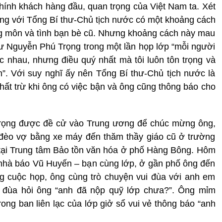
chính khách hàng đầu, quan trọng của Việt Nam ta. Xét
ng với Tổng Bí thư-Chủ tịch nước có một khoảng cách
ồng môn và tình bạn bè cũ. Nhưng khoảng cách này mau
thư Nguyễn Phú Trọng trong một lần họp lớp “mỗi người
ác nhau, nhưng điều quý nhất mà tôi luôn tôn trọng và
ôn”. Với suy nghĩ ấy nên Tổng Bí thư-Chủ tịch nước là
hất trừ khi ông có việc bận và ông cũng thông báo cho
Trọng được đề cử vào Trung ương để chúc mừng ông,
 đèo vợ bằng xe máy đến thăm thầy giáo cũ ở trường
 tại Trung tâm Bảo tồn văn hóa ở phố Hàng Bông. Hôm
 nhà báo Vũ Huyến – bạn cùng lớp, ở gần phố ông đến
g cuộc họp, ông cùng trò chuyện vui đùa với anh em
n đùa hỏi ông “anh đã nộp quỹ lớp chưa?”. Ông mỉm
trong ban liên lạc của lớp giở sổ vui vẻ thông báo “anh