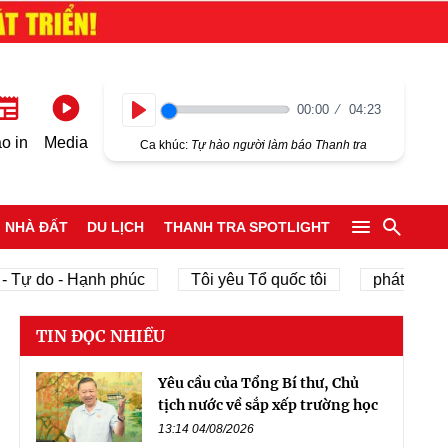
00:00
04:23
Play
o in
Media
Ca khúc:
Tự hào người làm báo Thanh tra
NHÀ ĐẤT
DU LỊCH
THANH TRA SPOTLIGHT
 do - Hạnh phúc
Tôi yêu Tổ quốc tôi
phát triển kinh 
TIN ĐỌC NHIỀU
Yêu cầu của Tổng Bí thư, Chủ
tịch nước về sắp xếp trường học
13:14 04/08/2026