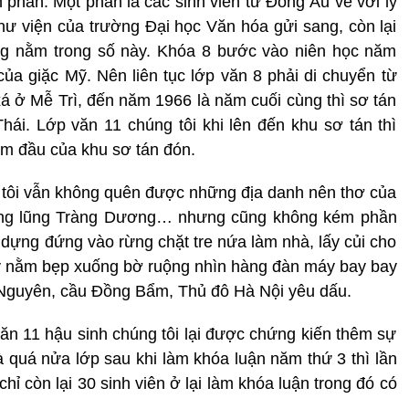
phần. Một phần là các sinh viên từ Đông Âu về với lý
thư viện của trường Đại học Văn hóa gửi sang, còn lại
ọng nằm trong số này. Khóa 8 bước vào niên học năm
của giặc Mỹ. Nên liên tục lớp văn 8 phải di chuyển từ
á ở Mễ Trì, đến năm 1966 là năm cuối cùng thì sơ tán
ái. Lớp văn 11 chúng tôi khi lên đến khu sơ tán thì
ểm đầu của khu sơ tán đón.
ờ tôi vẫn không quên được những địa danh nên thơ của
thung lũng Tràng Dương… nhưng cũng không kém phần
 dựng đứng vào rừng chặt tre nứa làm nhà, lấy củi cho
y nằm bẹp xuống bờ ruộng nhìn hàng đàn máy bay bay
 Nguyên, cầu Đồng Bẩm, Thủ đô Hà Nội yêu dấu.
ăn 11 hậu sinh chúng tôi lại được chứng kiến thêm sự
à quá nửa lớp sau khi làm khóa luận năm thứ 3 thì lần
ỉ còn lại 30 sinh viên ở lại làm khóa luận trong đó có