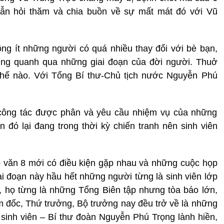
 vẫn hỏi thăm và chia buồn về sự mất mát đó với Vũ
ng ít những người có quá nhiều thay đổi với bè bạn,
ng quanh qua những giai đoạn của đời người. Thuở
 thế nào. Với Tổng Bí thư-Chủ tịch nước Nguyễn Phú
í công tác được phân và yêu cầu nhiệm vụ của những
an đó lại đang trong thời kỳ chiến tranh nên sinh viên
p văn 8 mới có điều kiện gặp nhau và những cuộc họp
 đoạn này hầu hết những người từng là sinh viên lớp
, họ từng là những Tổng Biên tập nhưng tòa báo lớn,
m đốc, Thứ trưởng, Bộ trưởng nay đều trở về là những
sinh viên – Bí thư đoàn Nguyễn Phú Trọng lành hiền,