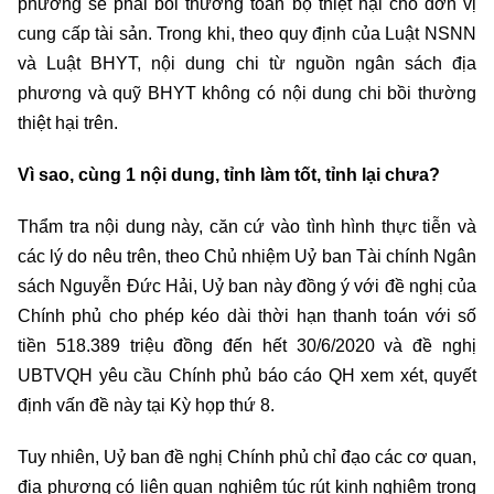
phương sẽ phải bồi thường toàn bộ thiệt hại cho đơn vị
cung cấp tài sản. Trong khi, theo quy định của Luật NSNN
và Luật BHYT, nội dung chi từ nguồn ngân sách địa
phương và quỹ BHYT không có nội dung chi bồi thường
thiệt hại trên.
Vì sao, cùng 1 nội dung, tỉnh làm tốt, tỉnh lại chưa?
Thẩm tra nội dung này, căn cứ vào tình hình thực tiễn và
các lý do nêu trên, theo Chủ nhiệm Uỷ ban Tài chính Ngân
sách Nguyễn Đức Hải, Uỷ ban này đồng ý với đề nghị của
Chính phủ cho phép kéo dài thời hạn thanh toán với số
tiền 518.389 triệu đồng đến hết 30/6/2020 và đề nghị
UBTVQH yêu cầu Chính phủ báo cáo QH xem xét, quyết
định vấn đề này tại Kỳ họp thứ 8.
Tuy nhiên, Uỷ ban đề nghị Chính phủ chỉ đạo các cơ quan,
địa phương có liên quan nghiêm túc rút kinh nghiệm trong