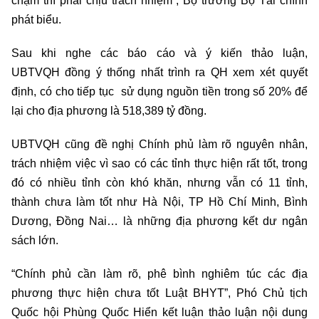
chậm thì phải chịu trách nhiệm”, Bộ trưởng Bộ Tài chính
phát biểu.
Sau khi nghe các báo cáo và ý kiến thảo luận,
UBTVQH đồng ý thống nhất trình ra QH xem xét quyết
định, có cho tiếp tục sử dụng nguồn tiền trong số 20% để
lại cho địa phương là 518,389 tỷ đồng.
UBTVQH cũng đề nghị Chính phủ làm rõ nguyên nhân,
trách nhiệm việc vì sao có các tỉnh thực hiện rất tốt, trong
đó có nhiều tỉnh còn khó khăn, nhưng vẫn có 11 tỉnh,
thành chưa làm tốt như Hà Nội, TP Hồ Chí Minh, Bình
Dương, Đồng Nai… là những địa phương kết dư ngân
sách lớn.
“Chính phủ cần làm rõ, phê bình nghiêm túc các địa
phương thực hiện chưa tốt Luật BHYT”, Phó Chủ tịch
Quốc hội Phùng Quốc Hiển kết luận thảo luận nội dung