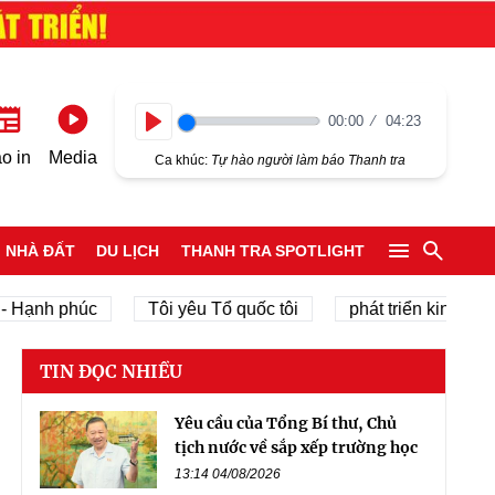
00:00
04:23
Play
o in
Media
Ca khúc:
Tự hào người làm báo Thanh tra
NHÀ ĐẤT
DU LỊCH
THANH TRA SPOTLIGHT
h phúc
Tôi yêu Tổ quốc tôi
phát triển kinh tế tư nhân
TIN ĐỌC NHIỀU
Yêu cầu của Tổng Bí thư, Chủ
tịch nước về sắp xếp trường học
13:14 04/08/2026