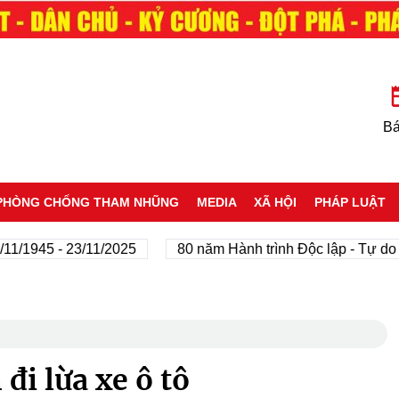
Bá
PHÒNG CHỐNG THAM NHŨNG
MEDIA
XÃ HỘI
PHÁP LUẬT
45 - 23/11/2025
80 năm Hành trình Độc lập - Tự do - Hạn
đi lừa xe ô tô